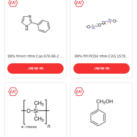
99% বিশুদ্ধতা পাউডার Cas 670-96-2 2-
99% মিনি PO34 পাউডার CAS 15793-
Phenylimidazole
73-4 পিগমেন্ট কমলা 34
সেরা দাম পান
সেরা দাম পান