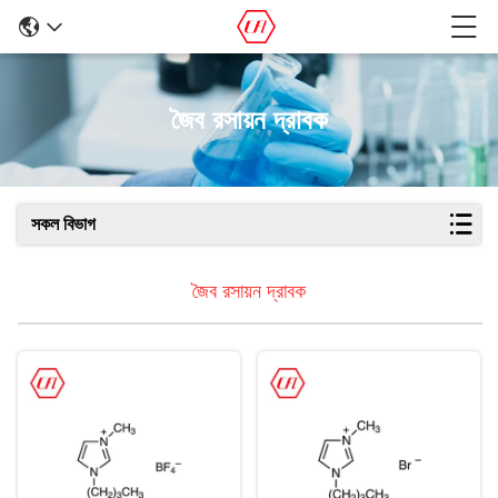
জৈব রসায়ন দ্রাবক
সকল বিভাগ
জৈব রসায়ন দ্রাবক