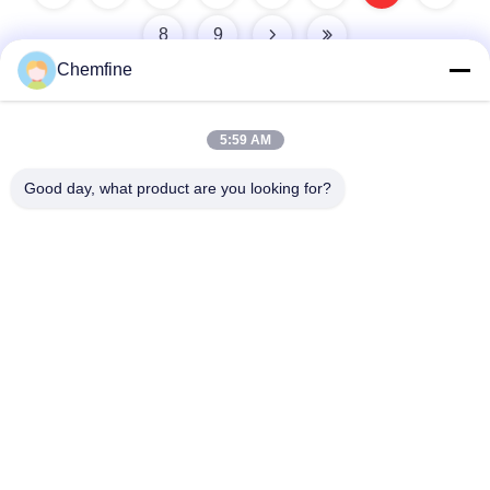
8
9
Chemfine
5:59 AM
দ্রুত যোগাযোগ
Good day, what product are you looking for?
ঠিকানা
রুম 924, নং 813 Yinxiu Road, Wuxi City, Jiangsu, China
টেলিফোন
86- 510-82753588
ই-মেইল
info@chemfineinternational.com