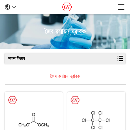
জৈব রসায়ন দ্রাবক
সকল বিভাগ
জৈব রসায়ন দ্রাবক