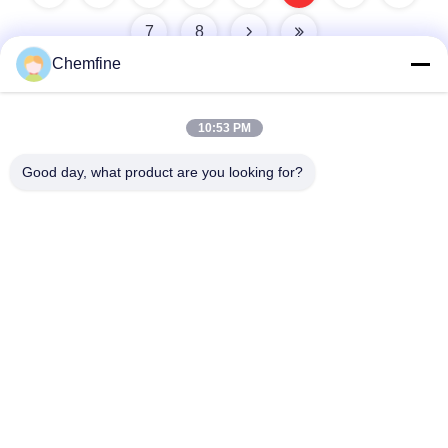
7
8
Chemfine
10:53 PM
দ্রুত যোগাযোগ
Good day, what product are you looking for?
ঠিকানা
রুম 924, নং 813 Yinxiu Road, Wuxi City, Jiangsu, China
টেলিফোন
86- 510-82753588
ই-মেইল
info@chemfineinternational.com