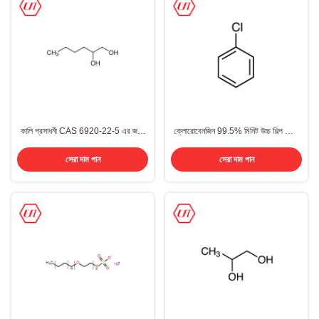
কালি প্রসাধনী CAS 6920-22-5 এর জন্য
ক্লোরোবেনজিন 99.5% মিনিট উচ্চ শিল্প গ্রেড
1,2-হেক্সানেডিওল দ্রাবক
দ্রাবক CAS 108-90-7
সেরা দাম পান
সেরা দাম পান