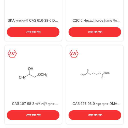
SKA সরবরাহকারী CAS 616-38-6 Dye
C2Cl6 Hexachloroethane উচ্চ
DMC ডাইমিথাইল কার্বোনেট
বিশুদ্ধতা 99.0% মিন CAS 67-72-1
সেরা দাম পান
সেরা দাম পান
CAS 107-98-2 কালি পেইন্ট দ্রাবক
CAS 627-93-0 সবুজ দ্রাবক DMA
99.5%~99.9% 1-Methoxy-2-
ডাইমিথাইল অ্যাডিপেট
propanol PGME
সেরা দাম পান
সেরা দাম পান