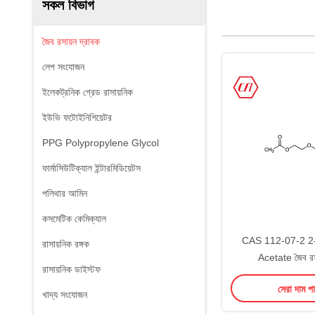
সকল বিভাগ
জৈব রসায়ন দ্রাবক
লেপ সংযোজন
ইলেকট্রনিক গ্রেড রাসায়নিক
ইউভি ফটোইনিশিয়েটর
PPG Polypropylene Glycol
ফার্মাসিউটিক্যাল ইন্টারমিডিয়েটস
পলিথার আমিন
কসমেটিক কেমিক্যাল
CAS 112-07-2 2-
রাসায়নিক রঙ্গক
Acetate জৈব রসা
রাসায়নিক ডাইস্টফ
সেরা দাম প
খাদ্য সংযোজন