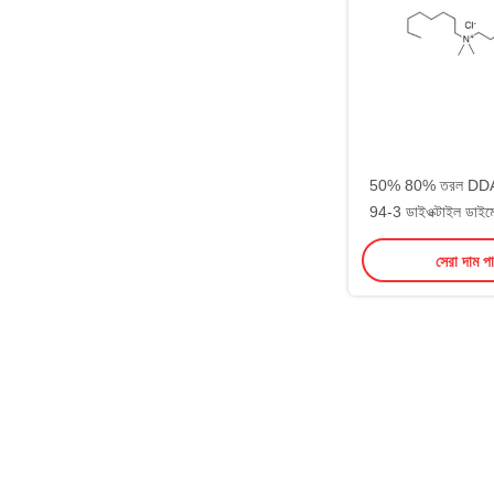
50% 80% তরল DD
94-3 ডাইওক্টাইল ডাইমে
ক্লোরা
সেরা দাম প