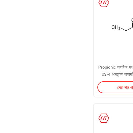
Propionic অ্যাসিড স
09-4 গুডসেন্টস রাসায়
C3H6
সেরা দাম প