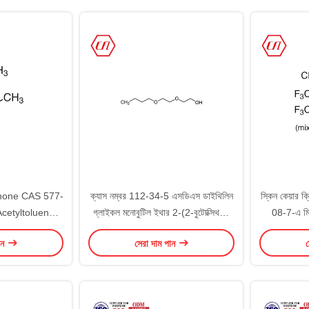
none CAS 577-
ক্যাস নম্বর 112-34-5 এসডিএস ডাইথিলিন
স্কিন কেয়ার 
-Acetyltoluene
গ্লাইকল মনোবুটিল ইথার 2-(2-বুটোক্সিথক্সি)
08-7-এ মিথ
যবর্তী
ইথানল
ান
সেরা দাম পান
স