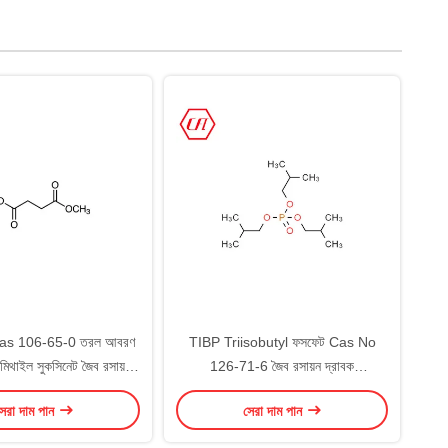
s 106-65-0 তরল আবরণ
TIBP Triisobutyl ফসফেট Cas No
িথাইল সুকসিনেট জৈব রসায়ন
126-71-6 জৈব রসায়ন দ্রাবক
দ্রাবক
C12H27O4P
েরা দাম পান
সেরা দাম পান