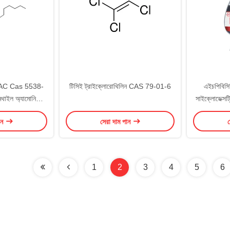
AC Cas 5538-
টিসিই ট্রাইক্লোরোথিলিন CAS 79-01-6
এইচপিবিসিড
থাইল অ্যামোনিয়াম
সাইক্লোডেক্
ইড
ান
সেরা দাম পান
স
1
2
3
4
5
6