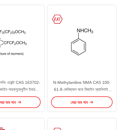
ক্লিনিং এজেন্ট CAS 163702-
N-Methylaniline NMA CAS 100-
াইল পারফ্লুরোবুটিল ইথার
61-8 কেমিক্যাল মনো মিথাইল অ্যানিলাইন
প্রসাধনী
অকটেন বুস্টার
েরা দাম পান
সেরা দাম পান