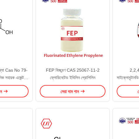
ংখ্যা Cas No 79-
FEP বিচ্ছুরণ CAS 25067-11-2
2,2,4
নিক সহায়ক এজেন্ট
ফ্লোরিনেটেড ইথিলিন প্রোপিলিন
সাইক্লোবুটান
O2
ান
সেরা দাম পান
স