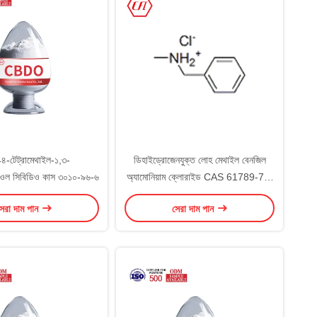
৪-টেট্রামেথাইল-১,৩-
ডিহাইড্রোজেনযুক্ত লোহ মেথাইল বেনজিল
ডিওল সিবিডিও কাস ৩০১০-৯৬-৬
অ্যামোনিয়াম ক্লোরাইড CAS 61789-73-
9 DTBAC
েরা দাম পান
সেরা দাম পান