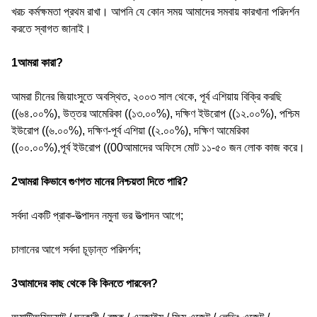
খরচ কর্মক্ষমতা প্রথম রাখা। আপনি যে কোন সময় আমাদের সমবায় কারখানা পরিদর্শন
করতে স্বাগত জানাই।
1আমরা কারা?
আমরা চীনের জিয়াংসুতে অবস্থিত, ২০০৩ সাল থেকে, পূর্ব এশিয়ায় বিক্রি করছি
((৬৪.০০%), উত্তর আমেরিকা ((১৩.০০%), দক্ষিণ ইউরোপ ((১২.০০%), পশ্চিম
ইউরোপ ((৬.০০%), দক্ষিণ-পূর্ব এশিয়া ((২.০০%), দক্ষিণ আমেরিকা
((০০.০০%),পূর্ব ইউরোপ ((00আমাদের অফিসে মোট ১১-৫০ জন লোক কাজ করে।
2আমরা কিভাবে গুণগত মানের নিশ্চয়তা দিতে পারি?
সর্বদা একটি প্রাক-উত্পাদন নমুনা ভর উত্পাদন আগে;
চালানের আগে সর্বদা চূড়ান্ত পরিদর্শন;
3আমাদের কাছ থেকে কি কিনতে পারবেন?