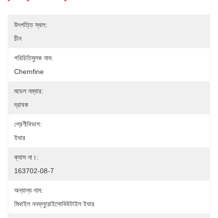
উৎপত্তি স্থল:
চীন
পরিচিতিমুলক নাম:
Chemfine
মডেল নম্বার:
দ্রাবক
শ্রেণীবিভাগ:
ইথার
ক্যাস না।:
163702-08-7
অন্যান্য নাম:
মিথাইল ননফ্লুরোইসোবিউটাইল ইথার