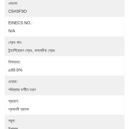
এমএফ:
C5H3F9O
EINECS NO.:
N/A
গ্রেড মান:
ইন্ডাস্ট্রিয়াল গ্রেড, কসমেটিক গ্রেড
বিশুদ্ধতা:
≥99.0%
চেহারা:
পরিষ্কার বর্ণহীন তরল
প্রয়োগ:
প্রসাধনী দ্রাবক
নমুনা:
উপলব্ধ