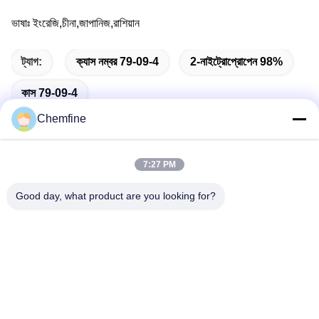
ভাষাঃ ইংরেজি,চীনা,জাপানিজ,রাশিয়ান
ট্যাগ:
ক্যাস নম্বর 79-09-4
2-নাইট্রোপ্রোপেন 98%
কাস 79-09-4
Chemfine
7:27 PM
দ্রুত যোগাযোগ
Good day, what product are you looking for?
ঠিকানা
রুম 924, নং 813 Yinxiu Road, Wuxi City, Jiangsu, China
টেলিফোন
86- 510-82753588
ই-মেইল