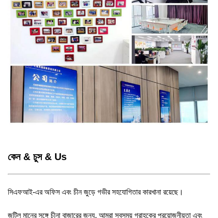
কেন & চুস & Us
সিএফআই-এর অফিস এবং চীন জুড়ে গভীর সহযোগিতার কারখানা রয়েছে।
জটিল মানের সঙ্গে চীনা বাজারের জন্য, আমরা সবসময় গ্রাহকের প্রয়োজনীয়তা এবং