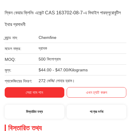
স্কিন কেয়ার ক্লিনিং এজেন্ট CAS 163702-08-7-এ মিথাইল পারফ্লুরোবুটিল
ইথার প্রসাধনী
Chemfine
ব্র্যান্ড নাম:
দ্রাবক
মডেল নম্বর:
500 কিলোগ্রাম
MOQ:
$44.00 - $47.00/Kilograms
মূল্য:
272 কেজি/ লোহার ড্রাম।
প্যাকেজিংয়ের বিবরণ:
সেরা দাম পান
এখন চ্যাট করুন
বিস্তারিত তথ্য
পণ্যের বর্ণনা
বিস্তারিত তথ্য