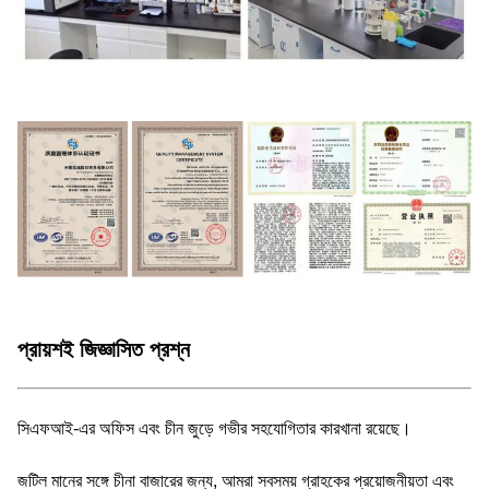
প্রায়শই জিজ্ঞাসিত প্রশ্ন
সিএফআই-এর অফিস এবং চীন জুড়ে গভীর সহযোগিতার কারখানা রয়েছে।
জটিল মানের সঙ্গে চীনা বাজারের জন্য, আমরা সবসময় গ্রাহকের প্রয়োজনীয়তা এবং