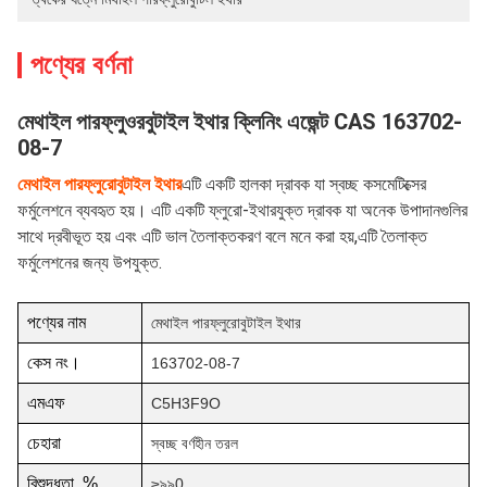
পণ্যের বর্ণনা
মেথাইল পারফ্লুওরবুটাইল ইথার ক্লিনিং এজেন্ট CAS 163702-
08-7
মেথাইল পারফ্লুরোবুটাইল ইথার
এটি একটি হালকা দ্রাবক যা স্বচ্ছ কসমেটিক্সের
ফর্মুলেশনে ব্যবহৃত হয়। এটি একটি ফ্লুরো-ইথারযুক্ত দ্রাবক যা অনেক উপাদানগুলির
সাথে দ্রবীভূত হয় এবং এটি ভাল তৈলাক্তকরণ বলে মনে করা হয়,এটি তৈলাক্ত
ফর্মুলেশনের জন্য উপযুক্ত.
পণ্যের নাম
মেথাইল পারফ্লুরোবুটাইল ইথার
কেস নং।
163702-08-7
এমএফ
C5H3F9O
চেহারা
স্বচ্ছ বর্ণহীন তরল
বিশুদ্ধতা, %
≥৯৯0