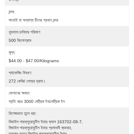
বন্দর:
সাংহাই বা অন্যান্য চীনের প্রধান বন্দর
ন্যূনতম চাহিদার পরিমাণ:
500 কিলোগ্রাম
মূল্য:
$44.00 - $47.00/Kilograms
প্যাকেজিং বিবরণ:
272 কেজি/ লোহার ড্রাম।
যোগানের ক্ষমতা:
প্রতি বছর 3000 মেট্রিক টন/মেট্রিক টন
বিশেষভাবে তুলে ধরা:
মিথাইল পারফ্লুরোবুটিল ইথার ক্যাস 163702-08-7
, 
মিথাইল পারফ্লুরোবুটিল ইথার প্রসাধনী ব্যবহার
, 
ত্বকের যত্নে মিথাইল পারফ্লুরোবুটিল ইথার