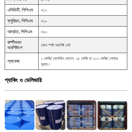
এসিডিটি, পিপিএম
<১০
ফ্লুরিয়ন, পিপিএম
<১০
আর্দ্রতা, পিপিএম
<৫০
বাষ্পীভবন
কোন স্পষ্ট অবশিষ্ট নেই
অবশিষ্টাংশ
১ কেজি/ ফ্লোরিন বোতল; ২৫ কেজি বা ২০০ কেজি/ লোহার
প্যাকেজ
ড্রাম।
প্যাকিং ও ডেলিভারি