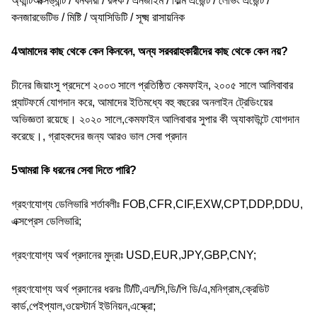
অ্যান্টিঅক্সিড্যান্ট / ঘনকারী / রঙ্গক / এনজাইম / ফিল্ম এজেন্ট / লেভিং এজেন্ট /
কনজারভেটিভ / মিষ্টি / অ্যাসিডিটি / সূক্ষ্ম রাসায়নিক
4আমাদের কাছ থেকে কেন কিনবেন, অন্য সরবরাহকারীদের কাছ থেকে কেন নয়?
চীনের জিয়াংসু প্রদেশে ২০০৩ সালে প্রতিষ্ঠিত কেমফাইন, ২০০৫ সালে আলিবাবার
প্ল্যাটফর্মে যোগদান করে, আমাদের ইতিমধ্যে বহু বছরের অনলাইন ট্রেডিংয়ের
অভিজ্ঞতা রয়েছে। ২০২০ সালে,কেমফাইন আলিবাবার সুপার কী অ্যাকাউন্টে যোগদান
করেছে।, গ্রাহকদের জন্য আরও ভাল সেবা প্রদান
5আমরা কি ধরনের সেবা দিতে পারি?
গ্রহণযোগ্য ডেলিভারি শর্তাবলীঃ FOB,CFR,CIF,EXW,CPT,DDP,DDU,
এক্সপ্রেস ডেলিভারি;
গ্রহণযোগ্য অর্থ প্রদানের মুদ্রাঃ USD,EUR,JPY,GBP,CNY;
গ্রহণযোগ্য অর্থ প্রদানের ধরনঃ টি/টি,এল/সি,ডি/পি ডি/এ,মনিগ্রাম,ক্রেডিট
কার্ড,পেইপ্যাল,ওয়েস্টার্ন ইউনিয়ন,এস্ক্রো;