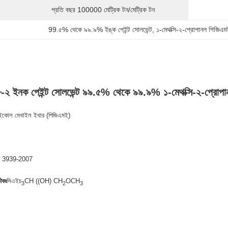
প্রতি বছর 100000 মেট্রিক টন/মেট্রিক টন
99.৫% থেকে ৯৯.৯% ইঙ্ক পেইন্ট সোলভেন্ট
, 
১-মেথক্সি-২-প্রোপানল পিজিএম
২ ইনক পেইন্ট সোলভেন্ট ৯৯.৫% থেকে ৯৯.৯% ১-মেথক্সি-২-প্রোপ
লাইকোল মেথাইল ইথার (পিজিএমই)
 3939-2007
ীকঃ
সিএইচ
CH ((OH) CH
OCH
3
2
3