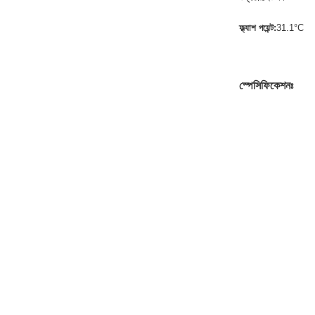
ফ্ল্যাশ পয়েন্ট:
31.1°C
স্পেসিফিকেশনঃ