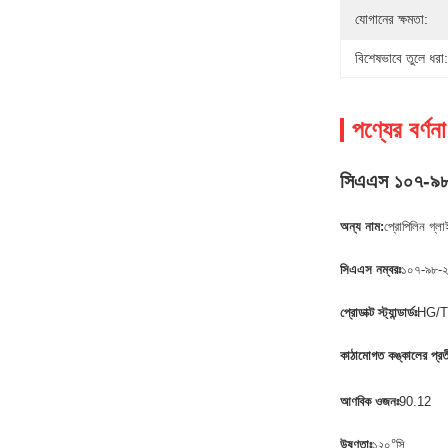
যোগানের ক্ষমতা:
বিশেষভাবে তুলে ধরা:
পণ্যের বর্ণনা
সিএএস ১০৭-৯৮-
অন্য নাম:
প্রোপিলিন গ্
সিএএস নম্বরঃ
১০৭-৯৮-২
প্রোডাক্ট স্ট্যান্ডার্ডঃ
HG/T
কাঠামোগত কঙ্কালের প্রত
আণবিক ওজনঃ
90.12
উষ্ণতাঃ
১২০°সি