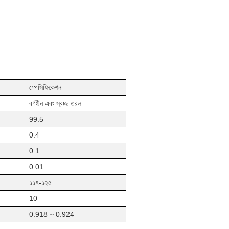
স্পেসিফিকেশন
বর্ণহীন এবং স্বচ্ছ তরল
99.5
0.4
0.1
0.01
১১৭-১২৫
10
0.918 ~ 0.924