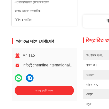
এগ্রোকেমিক্যাল ইন্টারমিডিয়েটস
কাগজ আবরণ রাসায়নিক
বিবিধ রাসায়নিক
ব
বিস্তারিত ত
আমাদের সাথে যোগাযোগ
Mr. Tao
উৎপত্তি স্থল:
info@chemfineinternational.com
ক্যাস না।:
এমএফ:
গ্রেড মান:
এখন চ্যাট করুন
চেহারা:
নমুনা: