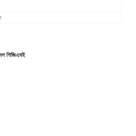
ই
ানল পিজিএমই