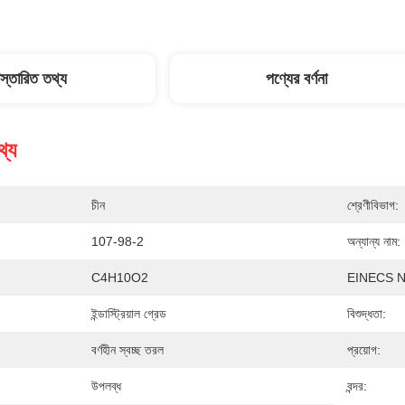
িস্তারিত তথ্য
পণ্যের বর্ণনা
থ্য
চীন
শ্রেণীবিভাগ:
107-98-2
অন্যান্য নাম:
C4H10O2
EINECS N
ইন্ডাস্ট্রিয়াল গ্রেড
বিশুদ্ধতা:
বর্ণহীন স্বচ্ছ তরল
প্রয়োগ:
উপলব্ধ
বন্দর: