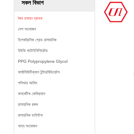
সকল বিভাগ
জৈব রসায়ন দ্রাবক
লেপ সংযোজন
ইলেকট্রনিক গ্রেড রাসায়নিক
ইউভি ফটোইনিশিয়েটর
PPG Polypropylene Glycol
ফার্মাসিউটিক্যাল ইন্টারমিডিয়েটস
পলিথার আমিন
কসমেটিক কেমিক্যাল
রাসায়নিক রঙ্গক
রাসায়নিক ডাইস্টফ
খাদ্য সংযোজন