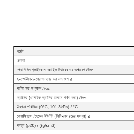
পয়েন্ট
চেহারা
প্রোপিলিন গ্লাইকোল মেথাইল ইথারের ভর ভগ্নাংশ /%≥
২-মেথক্সিল-১-প্রোপানলের ভর ভগ্নাংশ ≤
পানির ভর ভগ্নাংশ /%≤
অ্যাসিড (এসিটিক অ্যাসিড হিসাবে গণনা করা) /%≤
উষ্ণতা পরিসীমা (0°C, 101.3kPa) / °C
ক্রোমিন্যান্স /হেজেন ইউনিট (পিটি-কো রঙের সংখ্যা) ≤
ঘনত্ব (ρ20) / ((g/cm3)