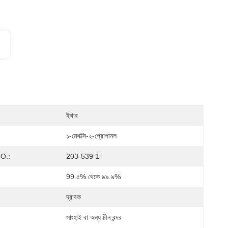
ইথার
১-মেথক্সি-২-প্রোপানল
O.:
203-539-1
99.৫% থেকে ৯৯.৯%
দ্রাবক
সাংহাই বা অন্য চীন বন্দর