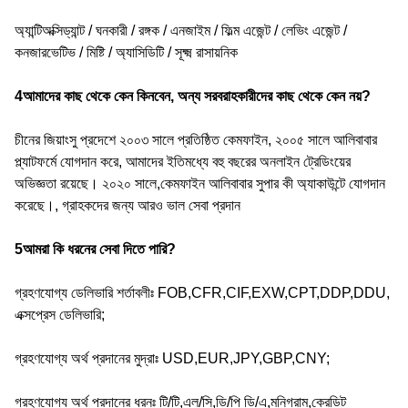
অ্যান্টিঅক্সিড্যান্ট / ঘনকারী / রঙ্গক / এনজাইম / ফিল্ম এজেন্ট / লেভিং এজেন্ট /
কনজারভেটিভ / মিষ্টি / অ্যাসিডিটি / সূক্ষ্ম রাসায়নিক
4আমাদের কাছ থেকে কেন কিনবেন, অন্য সরবরাহকারীদের কাছ থেকে কেন নয়?
চীনের জিয়াংসু প্রদেশে ২০০৩ সালে প্রতিষ্ঠিত কেমফাইন, ২০০৫ সালে আলিবাবার
প্ল্যাটফর্মে যোগদান করে, আমাদের ইতিমধ্যে বহু বছরের অনলাইন ট্রেডিংয়ের
অভিজ্ঞতা রয়েছে। ২০২০ সালে,কেমফাইন আলিবাবার সুপার কী অ্যাকাউন্টে যোগদান
করেছে।, গ্রাহকদের জন্য আরও ভাল সেবা প্রদান
5আমরা কি ধরনের সেবা দিতে পারি?
গ্রহণযোগ্য ডেলিভারি শর্তাবলীঃ FOB,CFR,CIF,EXW,CPT,DDP,DDU,
এক্সপ্রেস ডেলিভারি;
গ্রহণযোগ্য অর্থ প্রদানের মুদ্রাঃ USD,EUR,JPY,GBP,CNY;
গ্রহণযোগ্য অর্থ প্রদানের ধরনঃ টি/টি,এল/সি,ডি/পি ডি/এ,মনিগ্রাম,ক্রেডিট