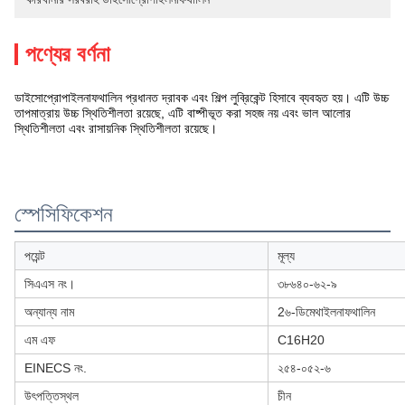
পণ্যের বর্ণনা
ডাইসোপ্রোপাইলনাফথালিন প্রধানত দ্রাবক এবং শিল্প লুব্রিকেন্ট হিসাবে ব্যবহৃত হয়। এটি উচ্চ
তাপমাত্রায় উচ্চ স্থিতিশীলতা রয়েছে, এটি বাষ্পীভূত করা সহজ নয় এবং ভাল আলোর
স্থিতিশীলতা এবং রাসায়নিক স্থিতিশীলতা রয়েছে।
স্পেসিফিকেশন
পয়েন্ট
মূল্য
সিএএস নং।
৩৮৬৪০-৬২-৯
অন্যান্য নাম
2৬-ডিমেথাইলনাফথালিন
এম এফ
C16H20
EINECS নং.
২৫৪-০৫২-৬
উৎপত্তিস্থল
চীন