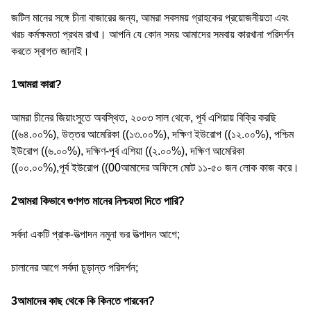
জটিল মানের সঙ্গে চীনা বাজারের জন্য, আমরা সবসময় গ্রাহকের প্রয়োজনীয়তা এবং
খরচ কর্মক্ষমতা প্রথম রাখা। আপনি যে কোন সময় আমাদের সমবায় কারখানা পরিদর্শন
করতে স্বাগত জানাই।
1আমরা কারা?
আমরা চীনের জিয়াংসুতে অবস্থিত, ২০০৩ সাল থেকে, পূর্ব এশিয়ায় বিক্রি করছি
((৬৪.০০%), উত্তর আমেরিকা ((১৩.০০%), দক্ষিণ ইউরোপ ((১২.০০%), পশ্চিম
ইউরোপ ((৬.০০%), দক্ষিণ-পূর্ব এশিয়া ((২.০০%), দক্ষিণ আমেরিকা
((০০.০০%),পূর্ব ইউরোপ ((00আমাদের অফিসে মোট ১১-৫০ জন লোক কাজ করে।
2আমরা কিভাবে গুণগত মানের নিশ্চয়তা দিতে পারি?
সর্বদা একটি প্রাক-উত্পাদন নমুনা ভর উত্পাদন আগে;
চালানের আগে সর্বদা চূড়ান্ত পরিদর্শন;
3আমাদের কাছ থেকে কি কিনতে পারবেন?