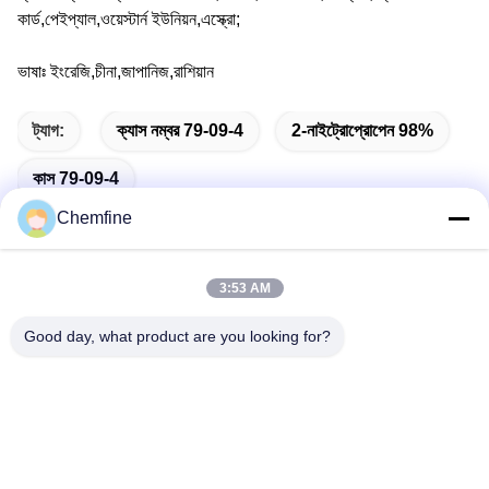
কার্ড,পেইপ্যাল,ওয়েস্টার্ন ইউনিয়ন,এস্ক্রো;
ভাষাঃ ইংরেজি,চীনা,জাপানিজ,রাশিয়ান
ট্যাগ:
ক্যাস নম্বর 79-09-4
2-নাইট্রোপ্রোপেন 98%
কাস 79-09-4
Chemfine
3:53 AM
দ্রুত যোগাযোগ
Good day, what product are you looking for?
ঠিকানা
রুম 924, নং 813 Yinxiu Road, Wuxi City, Jiangsu, China
টেলিফোন
86- 510-82753588