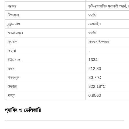
প্রকার
কৃষি-রাসায়নিক মধ্যবর্তী পদার্থ, র
বিশুদ্ধতা
৯৯%
ব্র্যান্ড নাম
কেমফাইন
মডেল নম্বর
৯৯%
প্রয়োগ
নাফথল উৎপাদন
চেহারা
-
ইউএন নং.
1334
ওজন
212.33
গলনাঙ্ক
30.7°C
উষ্ণতা
322.18°C
ঘনত্ব
0.9560
প্যাকিং ও ডেলিভারি