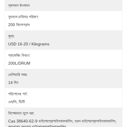
ন্যাপথল উৎপাদন
ন্যূনতম চাহিদার পরিমাণ:
200 কিলোগ্রাম
মূল্য:
USD 16-20 / Kilograms
প্যাকেজিং বিবরণ:
200L/DRUM
ডেলিভারি সময়:
14 দিন
পরিশোধের শর্ত:
এল/সি, টি/টি
বিশেষভাবে তুলে ধরা:
Cas 38640-62-9 ডাইসোপ্রোপাইলনাফথালিন
, 
তরল ডাইসোপ্রোপাইলনাফথালিন
, 
কারখানার সরবরাহ ডাইসোপ্রোপাইলনাফথালিন