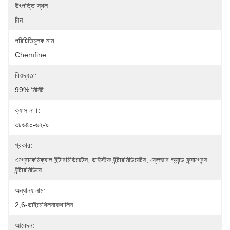
উৎপত্তি স্থল:
চীন
পরিচিতিমুলক নাম:
Chemfine
বিশুদ্ধতা:
99% মিনিট
ক্যাস না।:
৩৮৬৪০-৬২-৯
প্রকার:
এগ্রোকেমিক্যাল ইন্টারমিডিয়েটস, ডাইস্টফ ইন্টারমিডিয়েটস, ফ্লেভার অ্যান্ড ফ্র্যাগ্রেন্স 
ইন্টারমিডিয়ে
অন্যান্য নাম:
2,6-ডাইমেথিলনাফথালিন
আবেদন: