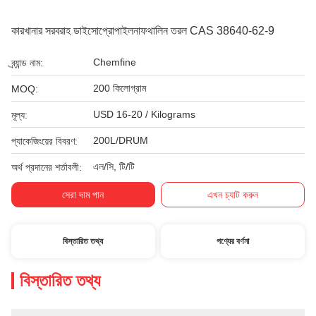
কারখানার সরবরাহ ডাইসোপ্রোপাইলনাফথালিন তরল CAS 38640-62-9
Chemfine
ব্র্যান্ড নাম:
200 কিলোগ্রাম
MOQ:
USD 16-20 / Kilograms
মূল্য:
200L/DRUM
প্যাকেজিংয়ের বিবরণ:
এল/সি, টি/টি
অর্থ প্রদানের শর্তাবলী:
সেরা দাম পান
এখন চ্যাট করুন
বিস্তারিত তথ্য
পণ্যের বর্ণনা
বিস্তারিত তথ্য