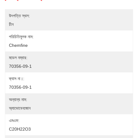
উৎপত্তি স্থল:
চীন
পরিচিতিমুলক নাম:
Chemfine
মডেল নম্বার:
70356-09-1
ক্যাস না।:
70356-09-1
অন্যান্য নাম:
অ্যাভোবেনজোন
এমএফ:
C20H22O3