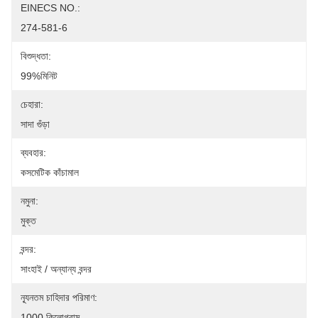
EINECS NO.:
274-581-6
বিশুদ্ধতা:
99%মিনিট
চেহারা:
সাদা গুঁড়া
ব্যবহার:
কসমেটিক কাঁচামাল
নমুনা:
মুক্ত
বন্দর:
সাংহাই / অন্যান্য বন্দর
ন্যূনতম চাহিদার পরিমাণ:
1000 কিলোগ্রাম