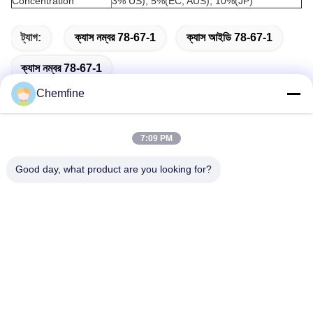
Concentration
3% US); 5%(EC, AUS); 10%(JP)
ট্যাগ:
ক্যাস নম্বর 78-67-1
ক্যাস আইডি 78-67-1
ক্যাস নম্বর 78-67-1
Chemfine
7:09 PM
দ্রুত যোগাযোগ
Good day, what product are you looking for?
ঠিকানা
রুম 924, নং 813 Yinxiu Road, Wuxi City, Jiangsu, China
টেলিফোন
86- 510-82753588
ই-মেইল
info@chemfineinternational.com