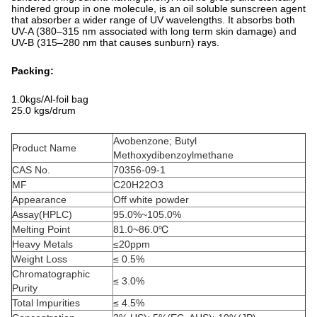
hindered group in one molecule, is an oil soluble sunscreen agent
that absorber a wider range of UV wavelengths. It absorbs both
UV-A (380–315 nm associated with long term skin damage) and
UV-B (315–280 nm that causes sunburn) rays.
Packing:
1.0kgs/Al-foil bag
25.0 kgs/drum
Avobenzone; Butyl
Product Name
Methoxydibenzoylmethane
CAS No.
70356-09-1
MF
C20H22O3
Appearance
Off white powder
Assay(HPLC)
95.0%~105.0%
Melting Point
81.0~86.0℃
Heavy Metals
≤20ppm
Weight Loss
≤ 0.5%
Chromatographic
≤ 3.0%
Purity
Total Impurities
≤ 4.5%