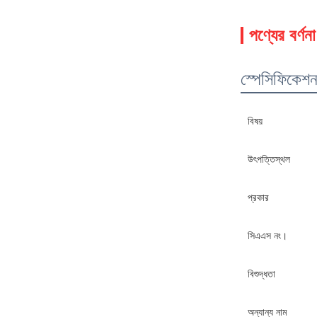
পণ্যের বর্ণনা
স্পেসিফিকেশ
বিষয়
উৎপত্তিস্থল
প্রকার
সিএএস নং।
বিশুদ্ধতা
অন্যান্য নাম