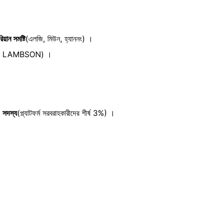
য়ান সমষ্টি
(এলজি, মিউন, হ্যাননং) ।
RAHN, LAMBSON) ।
) সদস্য
(প্ল্যাটফর্ম সরবরাহকারীদের শীর্ষ 3%) ।