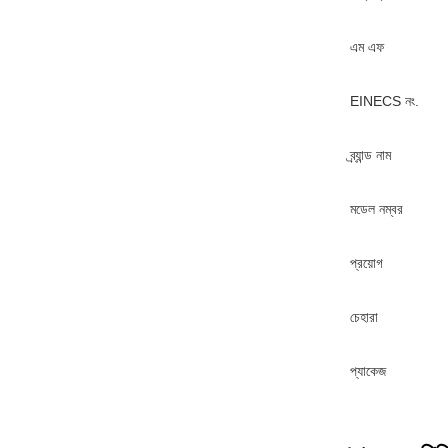
এম এফ
EINECS নং.
ব্র্যান্ড নাম
মডেল নম্বর
প্রয়োগ
চেহারা
প্যাকেজ