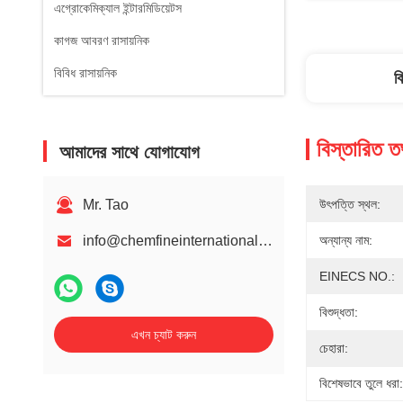
এগ্রোকেমিক্যাল ইন্টারমিডিয়েটস
কাগজ আবরণ রাসায়নিক
বিবিধ রাসায়নিক
ব
বিস্তারিত ত
আমাদের সাথে যোগাযোগ
Mr. Tao
উৎপত্তি স্থল:
info@chemfineinternational.com
অন্যান্য নাম:
EINECS NO.:
বিশুদ্ধতা:
এখন চ্যাট করুন
চেহারা:
বিশেষভাবে তুলে ধরা: