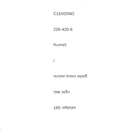
C11H25NO
226-420-6
সিএফআই
/
সংশ্লেষণ উপাদান মধ্যবর্তী
স্বচ্ছ রঙহীন
160 কেজি/ড্রাম