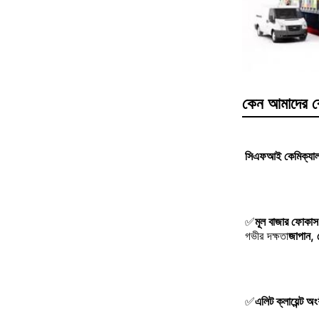
কেন আমাদের ব
সিএফআই কেমিক্যাল সা
✅
মূল বাজার ফোকাস
গভীর দক্ষতা
জাপান, ক
✅
এলিট ক্লায়েন্ট অং