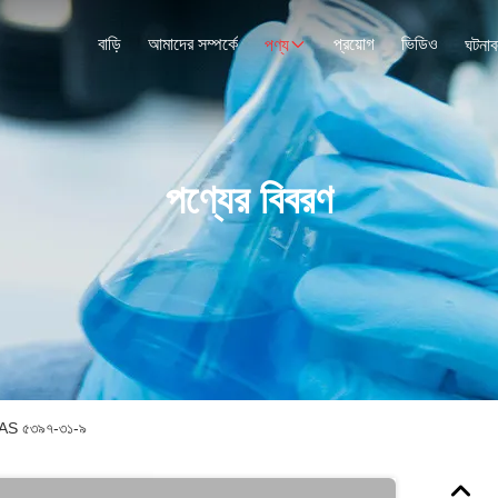
বাড়ি
আমাদের সম্পর্কে
প্রয়োগ
ভিডিও
পণ্য
ঘটনাব
পণ্যের বিবরণ
 CAS ৫৩৯৭-৩১-৯