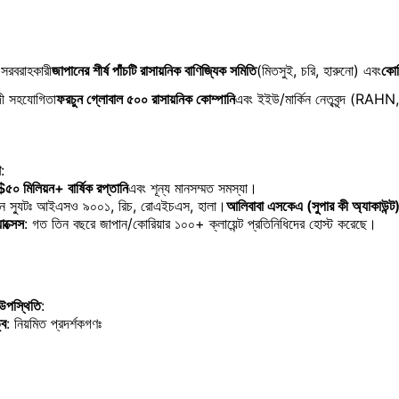
 সরবরাহকারী
জাপানের শীর্ষ পাঁচটি রাসায়নিক বাণিজ্যিক সমিতি
(মিতসুই, চরি, হারুনো) এবং
কোরি
়াদী সহযোগিতা
ফরচুন গ্লোবাল ৫০০ রাসায়নিক কোম্পানি
এবং ইইউ/মার্কিন নেতৃবৃন্দ (
া
:
$৫০ মিলিয়ন+ বার্ষিক রপ্তানি
এবং শূন্য মানসম্মত সমস্যা।
িকেশন স্যুটঃ আইএসও ৯০০১, রিচ, রোএইচএস, হালা।
আলিবাবা এসকেএ (সুপার কী অ্যাকাউন্ট
াক্সেস
: গত তিন বছরে জাপান/কোরিয়ার ১০০+ ক্লায়েন্ট প্রতিনিধিদের হোস্ট করেছে।
র উপস্থিতি
:
্ব
: নিয়মিত প্রদর্শকগণঃ