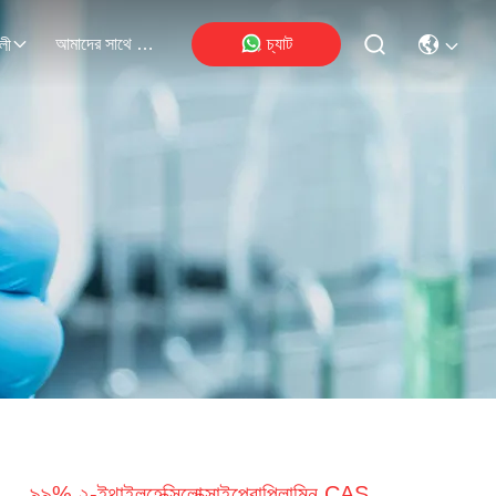
আমাদের সাথে যোগাযোগ
চ্যাট
লী
৯৯% ২-ইথাইলহেক্সিলোক্সাইপ্রোপিলামিন CAS