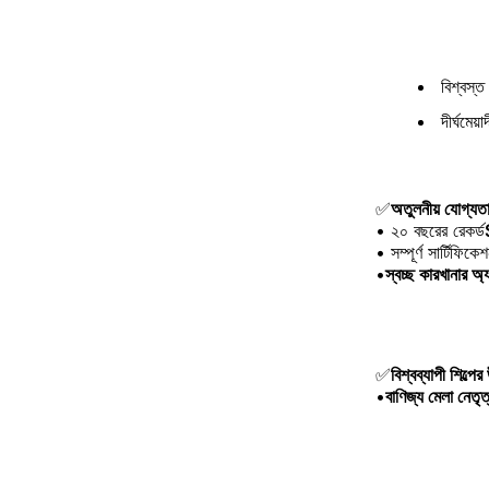
বিশ্বস্ত
দীর্ঘমেয
✅
অতুলনীয় যোগ্যত
• ২০ বছরের রেকর্ড
• সম্পূর্ণ সার্টিফ
•
স্বচ্ছ কারখানার অ্য
✅
বিশ্বব্যাপী শিল্পে
•
বাণিজ্য মেলা নেতৃত