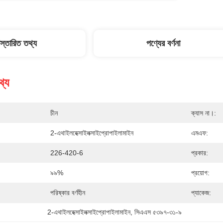
িস্তারিত তথ্য
পণ্যের বর্ণনা
থ্য
চীন
ক্যাস না।:
2-এথাইলহেক্সাইলক্সাইপ্রোপাইলামাইন
এমএফ:
226-420-6
প্রকার:
৯৯%
প্রয়োগ:
পরিষ্কার বর্ণহীন
প্যাকেজ:
2-এথাইলহেক্সাইলক্সাইপ্রোপাইলামাইন
, 
সিএএস ৫৩৯৭-৩১-৯