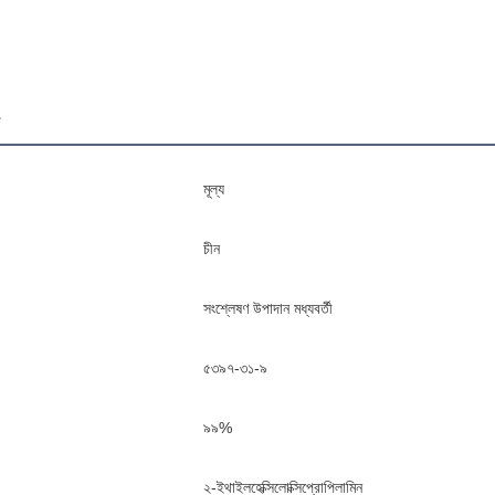
ন
মূল্য
চীন
সংশ্লেষণ উপাদান মধ্যবর্তী
৫৩৯৭-৩১-৯
৯৯%
২-ইথাইলহেক্সিলোক্সিপ্রোপিলামিন