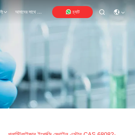
আমাদের সাথে যোগাযোগ
চ্যাট
লী
প্লাস্টিকাইজার ইপোক্সি মেথাইল এস্টার CAS 68082-