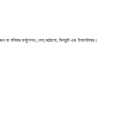
যোজন যা পলিমার ফর্মুলেশন, লেপ,আঠালো, সিল্যান্ট এবং ইলাস্টোমার।