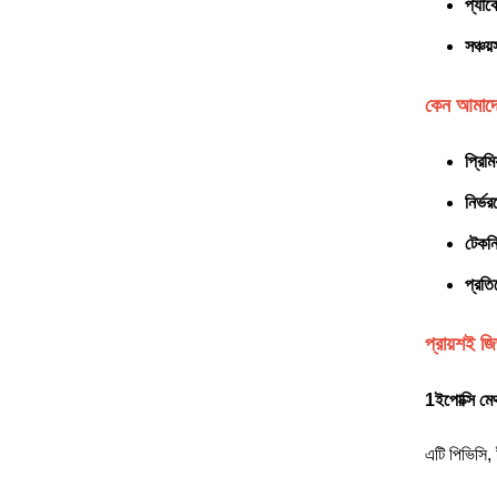
প্যাক
সঞ্চয়
কেন আমাদে
প্রিমি
নির্ভ
টেকনি
প্রতি
প্রায়শই জি
1ইপোক্সি মে
এটি পিভিসি,