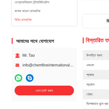
এগ্রোকেমিক্যাল ইন্টারমিডিয়েটস
কাগজ আবরণ রাসায়নিক
বিবিধ রাসায়নিক
ব
বিস্তারিত ত
আমাদের সাথে যোগাযোগ
Mr. Tao
উৎপত্তি স্থল:
info@chemfineinternational.com
এমএফ:
প্রকার:
প্রয়োগ:
এখন চ্যাট করুন
গ্রেড:
বিশেষভাবে তুলে ধরা: