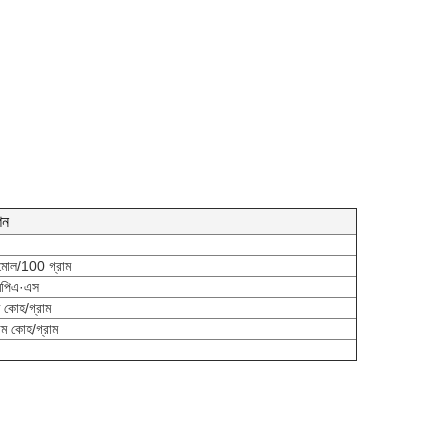
শন
মোল/100 গ্রাম
মপিএ·এস
ম কোহ/গ্রাম
াম কোহ/গ্রাম