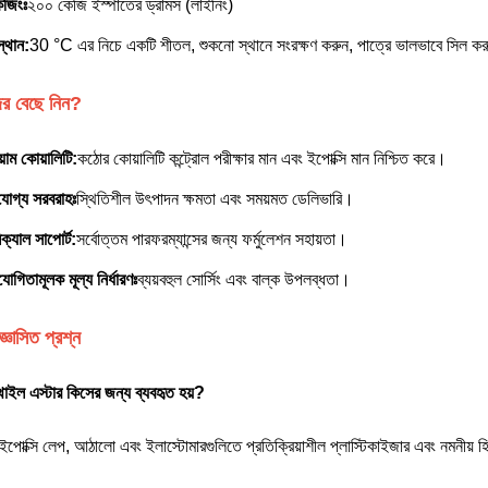
েজিংঃ
২০০ কেজি ইস্পাতের ড্রামস (লাইনিং)
স্থান:
30 °C এর নিচে একটি শীতল, শুকনো স্থানে সংরক্ষণ করুন, পাত্রে ভালভাবে সিল ক
র বেছে নিন?
য়াম কোয়ালিটি:
কঠোর কোয়ালিটি কন্ট্রোল পরীক্ষার মান এবং ইপোক্সি মান নিশ্চিত করে।
রযোগ্য সরবরাহঃ
স্থিতিশীল উৎপাদন ক্ষমতা এবং সময়মত ডেলিভারি।
ক্যাল সাপোর্ট:
সর্বোত্তম পারফরম্যান্সের জন্য ফর্মুলেশন সহায়তা।
যোগিতামূলক মূল্য নির্ধারণঃ
ব্যয়বহুল সোর্সিং এবং বাল্ক উপলব্ধতা।
জ্ঞাসিত প্রশ্ন
থাইল এস্টার কিসের জন্য ব্যবহৃত হয়?
 ইপোক্সি লেপ, আঠালো এবং ইলাস্টোমারগুলিতে প্রতিক্রিয়াশীল প্লাস্টিকাইজার এবং নমনীয়