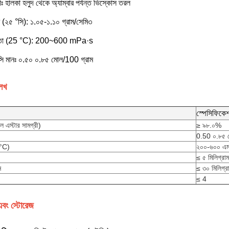
াঃ হালকা হলুদ থেকে অ্যাম্বার পর্যন্ত ভিস্কোস তরল
 (২৫ °সি): ১.০৫-১.১০ গ্রাম/সেমি৩
দ্রতা (25 °C): 200~600 mPa·s
্সি মানঃ ০.৫০ ০.৮৫ মোল/100 গ্রাম
েখ
স্পেসিফিকে
ইল এস্টার সামগ্রী)
≥ ৯৮.০%
0.50 ০.৮৫ 
 °C)
২০০-৬০০ এ
≤ ৫ মিলিগ্রা
ন
≤ ৩০ মিলিগ্র
≤ 4
এবং স্টোরেজ