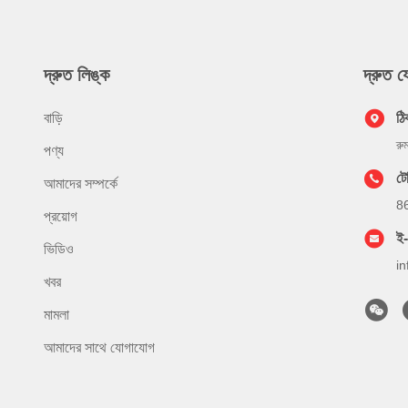
দ্রুত লিঙ্ক
দ্রুত 
বাড়ি
ঠি
রু
পণ্য
ট
আমাদের সম্পর্কে
8
প্রয়োগ
ই
ভিডিও
i
খবর
মামলা
আমাদের সাথে যোগাযোগ