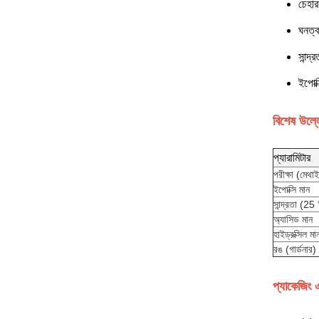
চেহার
ঘনত্ব
সান্
ইপোক
বিশেষ উল্ল
প্যারামিটার
পরীক্ষা (মেথা
ইপোক্সি মান
সান্দ্রতা (25
অ্যাসিড মান
হাইড্রক্সিল মা
রঙ (গার্ডনার)
প্যাকেজিং 