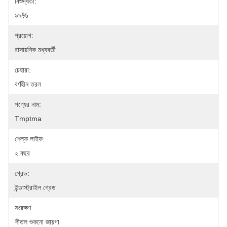
বিশুদ্ধতা:
৯৯%
প্রয়োগ:
রাসায়নিক মধ্যবর্তী
চেহারা:
বর্ণহীন তরল
পণ্যের নাম:
Tmptma
শেল্ফ লাইফ:
২ বছর
গ্রেড:
ইন্ডাস্ট্রাইল গ্রেড
সংরক্ষণ:
শীতল শুকনো জায়গা