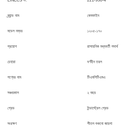
EINECS নং.
221-950-4
ব্র্যান্ড নাম
কেমফাইন
মডেল নম্বর
১২০৫-১৭০
প্রয়োগ
রাসায়নিক মধ্যবর্তী পদার্থ
চেহারা
বর্ণহীন তরল
পণ্যের নাম
টিএমপিটিএমএ
সঞ্চয়কাল
২ বছর
গ্রেড
ইন্ডাস্ট্রেল গ্রেড
সংরক্ষণ
শীতল শুকনো জায়গা