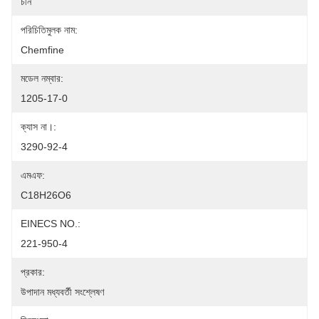
চীন
পরিচিতিমুলক নাম:
Chemfine
মডেল নম্বার:
1205-17-0
ক্যাস না।:
3290-92-4
এমএফ:
C18H26O6
EINECS NO.:
221-950-4
প্রকার:
উপাদান মধ্যবর্তী সংশ্লেষণ