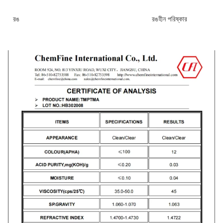
রঙ
রঙহীন পরিষ্কার