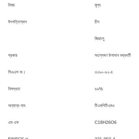
বিষয়
মূল্য
উৎপত্তিস্থল
চীন
জিয়াংসু
প্রকার
সংশ্লেষণ উপাদান মধ্যবর্তী
সিএএস নং।
৩২৯০-৯২-৪
বিশুদ্ধতা
৯৯%
অন্যান্য নাম
টিএমপিটিএমএ
এম এফ
C18H26O6