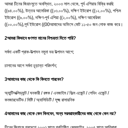
আমরা চীনের জিয়াংসুতে অবস্থিত, ২০০৩ সাল থেকে, পূর্ব এশিয়ায় বিক্রি করছি
((৬৪.০০%), উত্তর আমেরিকা ((১৩.০০%), দক্ষিণ ইউরোপ ((১২.০০%), পশ্চিম
ইউরোপ ((৬.০০%), দক্ষিণ-পূর্ব এশিয়া ((২.০০%), দক্ষিণ আমেরিকা
((০০.০০%),পূর্ব ইউরোপ ((00আমাদের অফিসে মোট ১১-৫০ জন লোক কাজ করে।
2আমরা কিভাবে গুণগত মানের নিশ্চয়তা দিতে পারি?
সর্বদা একটি প্রাক-উত্পাদন নমুনা ভর উত্পাদন আগে;
চালানের আগে সর্বদা চূড়ান্ত পরিদর্শন;
3আমাদের কাছ থেকে কি কিনতে পারবেন?
অ্যান্টিঅক্সিড্যান্ট / ঘনকারী / রঙ্গক / এনজাইম / ফিল্ম এজেন্ট / লেভিং এজেন্ট /
কনজারভেটিভ / মিষ্টি / অ্যাসিডিটি / সূক্ষ্ম রাসায়নিক
4আমাদের কাছ থেকে কেন কিনবেন, অন্য সরবরাহকারীদের কাছ থেকে কেন নয়?
চীনের জিয়াংসু প্রদেশে ২০০৩ সালে প্রতিষ্ঠিত কেমফাইন, ২০০৫ সালে আলিবাবা