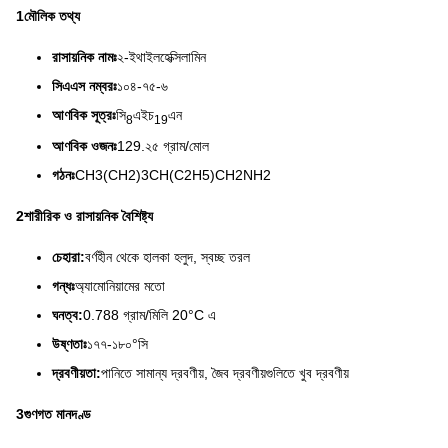
1মৌলিক তথ্য
রাসায়নিক নামঃ
২-ইথাইলহেক্সিলামিন
সিএএস নম্বরঃ
১০৪-৭৫-৬
আণবিক সূত্রঃ
সি
এইচ
এন
8
19
আণবিক ওজনঃ
129.২৫ গ্রাম/মোল
গঠনঃ
CH3(CH2)3CH(C2H5)CH2NH2
2শারীরিক ও রাসায়নিক বৈশিষ্ট্য
চেহারা:
বর্ণহীন থেকে হালকা হলুদ, স্বচ্ছ তরল
গন্ধঃ
অ্যামোনিয়ামের মতো
ঘনত্ব:
0.788 গ্রাম/মিলি 20°C এ
উষ্ণতাঃ
১৭৭-১৮০°সি
দ্রবণীয়তা:
পানিতে সামান্য দ্রবণীয়, জৈব দ্রবণীয়গুলিতে খুব দ্রবণীয়
3গুণগত মানদণ্ড