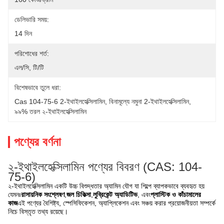
ডেলিভারি সময়:
14 দিন
পরিশোধের শর্ত:
এল/সি, টি/টি
বিশেষভাবে তুলে ধরা:
Cas 104-75-6 2-ইথাইলহেক্সিলামিন
, 
বিনামূল্যে নমুনা 2-ইথাইলহেক্সিলামিন
, 
৯৯% তরল ২-ইথাইলহেক্সিলামিন
পণ্যের বর্ণনা
২-ইথাইলহেক্সিলামিন পণ্যের বিবরণ (CAS: 104-
75-6)
২-ইথাইলহেক্সিলামিন একটি উচ্চ বিশুদ্ধতার অ্যামিন যৌগ যা শিল্পে ব্যাপকভাবে ব্যবহৃত হয়
যেমনঃ
রাসায়নিক সংশ্লেষণ
,
জল চিকিত্সা
,
লুব্রিকেন্ট অ্যাডিটিভ
, এবং
প্লাস্টিক ও কাঁচামালের
কাজ
এই পণ্যের বৈশিষ্ট্য, স্পেসিফিকেশন, অ্যাপ্লিকেশন এবং সঞ্চয় করার প্রয়োজনীয়তা সম্পর্কে
নিচে বিস্তৃত তথ্য রয়েছে।