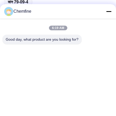
কাস 79-09-4
Chemfine
6:19 AM
দ্রুত যোগাযোগ
Good day, what product are you looking for?
ঠিকানা
রুম 924, নং 813 Yinxiu Road, Wuxi City, Jiangsu, China
টেলিফোন
86- 510-82753588
ই-মেইল
info@chemfineinternational.com
গোপনীয়তা নীতি
|
সাইট ম্যাপ
| চীন ভালো মানের জৈব রসায়ন দ্রাবক সরবরাহকারী।