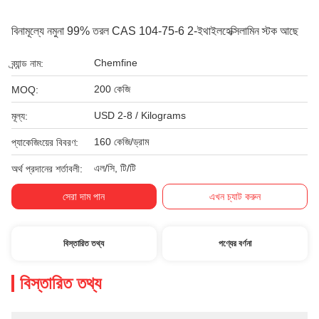
বিনামূল্যে নমুনা 99% তরল CAS 104-75-6 2-ইথাইলহেক্সিলামিন স্টক আছে
Chemfine
ব্র্যান্ড নাম:
200 কেজি
MOQ:
USD 2-8 / Kilograms
মূল্য:
160 কেজি/ড্রাম
প্যাকেজিংয়ের বিবরণ:
এল/সি, টি/টি
অর্থ প্রদানের শর্তাবলী:
সেরা দাম পান
এখন চ্যাট করুন
বিস্তারিত তথ্য
পণ্যের বর্ণনা
বিস্তারিত তথ্য