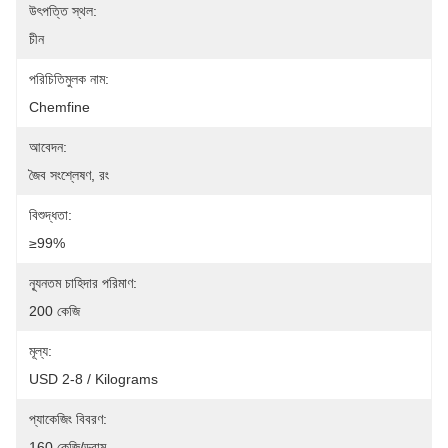
উৎপত্তি স্থল:
চীন
পরিচিতিমুলক নাম:
Chemfine
আবেদন:
জৈব সংশ্লেষণ, রং
বিশুদ্ধতা:
≥99%
ন্যূনতম চাহিদার পরিমাণ:
200 কেজি
মূল্য:
USD 2-8 / Kilograms
প্যাকেজিং বিবরণ:
160 কেজি/ড্রাম