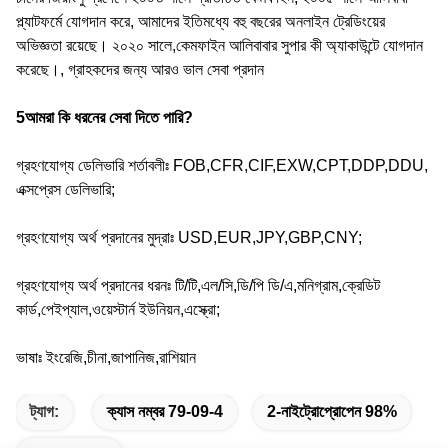
প্ল্যাটফর্মে যোগদান করে, আমাদের ইতিমধ্যে বহু বছরের অনলাইন ট্রেডিংয়ের
অভিজ্ঞতা রয়েছে। ২০২০ সালে,কেমফাইন আলিবাবার সুপার কী অ্যাকাউন্টে যোগদান
করেছে।, গ্রাহকদের জন্য আরও ভাল সেবা প্রদান
5আমরা কি ধরনের সেবা দিতে পারি?
গ্রহণযোগ্য ডেলিভারি শর্তাবলীঃ FOB,CFR,CIF,EXW,CPT,DDP,DDU,
এক্সপ্রেস ডেলিভারি;
গ্রহণযোগ্য অর্থ প্রদানের মুদ্রাঃ USD,EUR,JPY,GBP,CNY;
গ্রহণযোগ্য অর্থ প্রদানের ধরনঃ টি/টি,এল/সি,ডি/পি ডি/এ,মনিগ্রাম,ক্রেডিট
কার্ড,পেইপ্যাল,ওয়েস্টার্ন ইউনিয়ন,এস্ক্রো;
ভাষাঃ ইংরেজি,চীনা,জাপানিজ,রাশিয়ান
ট্যাগ:
ক্যাস নম্বর 79-09-4
2-নাইট্রোপ্রোপেন 98%