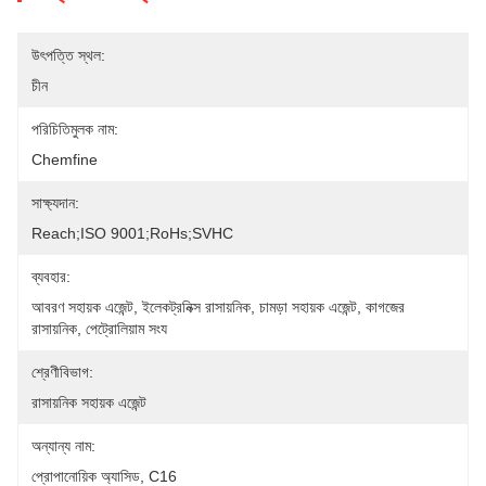
উৎপত্তি স্থল:
চীন
পরিচিতিমুলক নাম:
Chemfine
সাক্ষ্যদান:
Reach;ISO 9001;RoHs;SVHC
ব্যবহার:
আবরণ সহায়ক এজেন্ট, ইলেকট্রনিক্স রাসায়নিক, চামড়া সহায়ক এজেন্ট, কাগজের 
রাসায়নিক, পেট্রোলিয়াম সংয
শ্রেণীবিভাগ:
রাসায়নিক সহায়ক এজেন্ট
অন্যান্য নাম:
প্রোপানোয়িক অ্যাসিড, C16