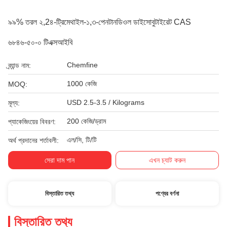
৯৯% তরল ২,2৪-ট্রিমেথাইল-১,৩-পেনটানডিওল ডাইসোবুটাইরেট CAS
৬৮৪৬-৫০-০ টিএক্সআইবি
Chemfine
ব্র্যান্ড নাম:
1000 কেজি
MOQ:
USD 2.5-3.5 / Kilograms
মূল্য:
200 কেজি/ড্রাম
প্যাকেজিংয়ের বিবরণ:
এল/সি, টি/টি
অর্থ প্রদানের শর্তাবলী:
সেরা দাম পান
এখন চ্যাট করুন
বিস্তারিত তথ্য
পণ্যের বর্ণনা
বিস্তারিত তথ্য