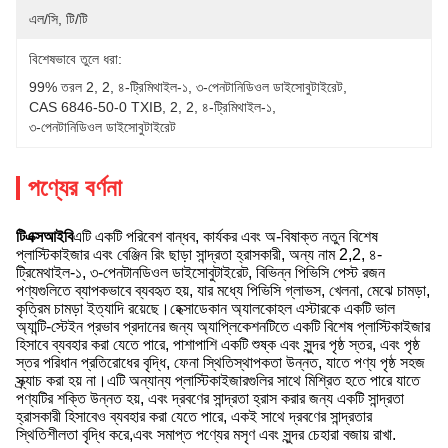
এল/সি, টি/টি
বিশেষভাবে তুলে ধরা:
99% তরল 2
, 
2
, 
৪-ট্রিমিথাইল-১
, 
৩-পেনটানিডিওল ডাইসোবুটাইরেট
, 
CAS 6846-50-0 TXIB
, 
2
, 
2
, 
৪-ট্রিমিথাইল-১
, 
৩-পেনটানিডিওল ডাইসোবুটাইরেট
পণ্যের বর্ণনা
টিএক্সআইবি
এটি একটি পরিবেশ বান্ধব, কার্যকর এবং অ-বিষাক্ত নতুন বিশেষ
প্লাস্টিকাইজার এবং বেঞ্জিন রিং ছাড়া সান্দ্রতা হ্রাসকারী, অন্য নাম 2,2, ৪-
ট্রিমেথাইল-১, ৩-পেনটানডিওল ডাইসোবুটাইরেট, বিভিন্ন পিভিসি পেস্ট রজন
পণ্যগুলিতে ব্যাপকভাবে ব্যবহৃত হয়, যার মধ্যে পিভিসি গ্লাভস, খেলনা, মেঝে চামড়া,
কৃত্রিম চামড়া ইত্যাদি রয়েছে।হেক্সাডেকান অ্যালকোহল এস্টারকে একটি ভাল
অ্যান্টি-স্টেইন প্রভাব প্রদানের জন্য অ্যাপ্লিকেশনটিতে একটি বিশেষ প্লাস্টিকাইজার
হিসাবে ব্যবহার করা যেতে পারে, পাশাপাশি একটি শুষ্ক এবং সুন্দর পৃষ্ঠ স্তর, এবং পৃষ্ঠ
স্তর পরিধান প্রতিরোধের বৃদ্ধি, ফেনা স্থিতিস্থাপকতা উন্নত, যাতে পণ্য পৃষ্ঠ সহজ
স্ক্র্যাচ করা হয় না।এটি অন্যান্য প্লাস্টিকাইজারগুলির সাথে মিশ্রিত হতে পারে যাতে
পণ্যটির শক্তি উন্নত হয়, এবং দ্রবণের সান্দ্রতা হ্রাস করার জন্য একটি সান্দ্রতা
হ্রাসকারী হিসাবেও ব্যবহার করা যেতে পারে, একই সাথে দ্রবণের সান্দ্রতার
স্থিতিশীলতা বৃদ্ধি করে,এবং সমাপ্ত পণ্যের মসৃণ এবং সুন্দর চেহারা বজায় রাখা.