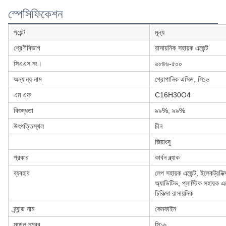
স্পেসিফিকেশন
পয়েন্ট
মূল্য
শ্রেণীবিভাগ
রাসায়নিক সহায়ক এজেন্ট
সিএএস নং।
৬৮৪৬-৫০০
অন্যান্য নাম
প্রোপানিক এসিড, সি১৬
এম এফ
C16H30O4
বিশুদ্ধতা
৯৯%, ৯৯%
উৎপত্তিস্থল
চীন
জিয়াংসু
প্রকার
কার্বন ব্ল্যাক
ব্যবহার
লেপ সহায়ক এজেন্ট, ইলেকট্রনিক্
অ্যাডিটিভ, প্লাস্টিক সহায়ক এজেন
চিকিত্সা রাসায়নিক
ব্র্যান্ড নাম
কেমফাইন
মডেল নম্বর
সি১৬