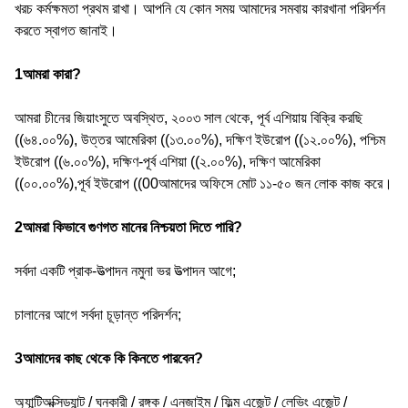
খরচ কর্মক্ষমতা প্রথম রাখা। আপনি যে কোন সময় আমাদের সমবায় কারখানা পরিদর্শন
করতে স্বাগত জানাই।
1আমরা কারা?
আমরা চীনের জিয়াংসুতে অবস্থিত, ২০০৩ সাল থেকে, পূর্ব এশিয়ায় বিক্রি করছি
((৬৪.০০%), উত্তর আমেরিকা ((১৩.০০%), দক্ষিণ ইউরোপ ((১২.০০%), পশ্চিম
ইউরোপ ((৬.০০%), দক্ষিণ-পূর্ব এশিয়া ((২.০০%), দক্ষিণ আমেরিকা
((০০.০০%),পূর্ব ইউরোপ ((00আমাদের অফিসে মোট ১১-৫০ জন লোক কাজ করে।
2আমরা কিভাবে গুণগত মানের নিশ্চয়তা দিতে পারি?
সর্বদা একটি প্রাক-উত্পাদন নমুনা ভর উত্পাদন আগে;
চালানের আগে সর্বদা চূড়ান্ত পরিদর্শন;
3আমাদের কাছ থেকে কি কিনতে পারবেন?
অ্যান্টিঅক্সিড্যান্ট / ঘনকারী / রঙ্গক / এনজাইম / ফিল্ম এজেন্ট / লেভিং এজেন্ট /