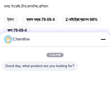
ভাষাঃ ইংরেজি,চীনা,জাপানিজ,রাশিয়ান
ট্যাগ:
ক্যাস নম্বর 79-09-4
2-নাইট্রোপ্রোপেন 98%
কাস 79-09-4
Chemfine
1:44 PM
দ্রুত যোগাযোগ
Good day, what product are you looking for?
ঠিকানা
রুম 924, নং 813 Yinxiu Road, Wuxi City, Jiangsu, China
টেলিফোন
86- 510-82753588
ই-মেইল