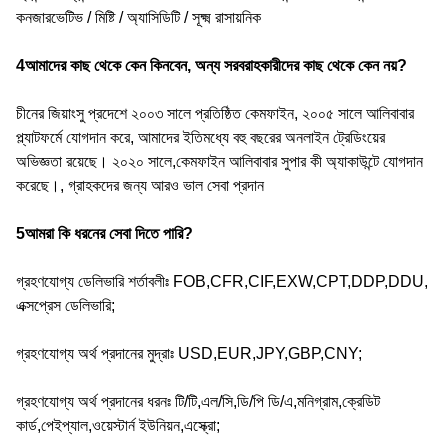
কনজারভেটিভ / মিষ্টি / অ্যাসিডিটি / সূক্ষ্ম রাসায়নিক
4আমাদের কাছ থেকে কেন কিনবেন, অন্য সরবরাহকারীদের কাছ থেকে কেন নয়?
চীনের জিয়াংসু প্রদেশে ২০০৩ সালে প্রতিষ্ঠিত কেমফাইন, ২০০৫ সালে আলিবাবার
প্ল্যাটফর্মে যোগদান করে, আমাদের ইতিমধ্যে বহু বছরের অনলাইন ট্রেডিংয়ের
অভিজ্ঞতা রয়েছে। ২০২০ সালে,কেমফাইন আলিবাবার সুপার কী অ্যাকাউন্টে যোগদান
করেছে।, গ্রাহকদের জন্য আরও ভাল সেবা প্রদান
5আমরা কি ধরনের সেবা দিতে পারি?
গ্রহণযোগ্য ডেলিভারি শর্তাবলীঃ FOB,CFR,CIF,EXW,CPT,DDP,DDU,
এক্সপ্রেস ডেলিভারি;
গ্রহণযোগ্য অর্থ প্রদানের মুদ্রাঃ USD,EUR,JPY,GBP,CNY;
গ্রহণযোগ্য অর্থ প্রদানের ধরনঃ টি/টি,এল/সি,ডি/পি ডি/এ,মনিগ্রাম,ক্রেডিট
কার্ড,পেইপ্যাল,ওয়েস্টার্ন ইউনিয়ন,এস্ক্রো;