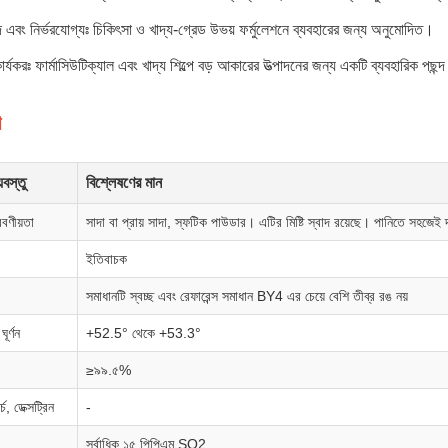
দ এবং নির্ভরযোগ্যঃ চিকিৎসা ও খাদ্য-গ্রেড উভয় ফর্মুলেশনে ব্যবহারের জন্য অনুমোদিত।
কার্যকরঃ ফার্মাসিউটিক্যাল এবং খাদ্য শিল্পে বড় আকারের উত্পাদনের জন্য একটি ব্যবহারিক পছন্
খ
়বস্তু
বিশ্লেষণের মান
বণীয়তা
সাদা বা প্রায় সাদা, স্ফটিক পাউডার। এটির মিষ্টি স্বাদ রয়েছে। পানিতে সহজেই 
ইতিবাচক
সমাধানটি স্বচ্ছ এবং রেফারেন্স সমাধান BY4 এর চেয়ে বেশি তীব্র রঙ নয়
ঘূর্ণন
+52.5° থেকে +53.3°
≥৯৯.৫%
্চ, ডেক্সট্রিন
-
সর্বাধিক ১৫ পিপিএম SO2