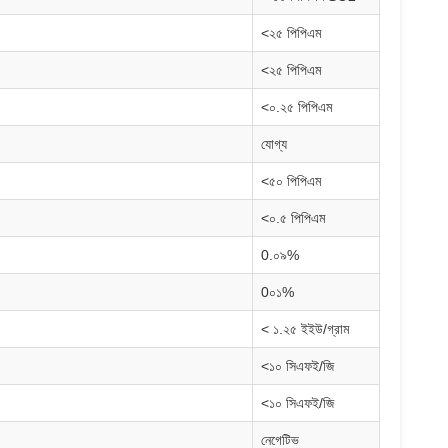
<২৫ পিপিএম
<২৫ পিপিএম
<০.২৫ পিপিএম
যোগ্য
<৫০ পিপিএম
<০.৫ পিপিএম
0.০৯%
0০১%
< ১.২৫ ইইউ/গ্রাম
<১০ সিএফই/জি
<১০ সিএফই/জি
নেগেটিভ