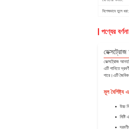
বিশেষভাবে তুলে ধরা:
পণ্যের বর্ণনা
ডেক্সট্রো
ডেক্সট্রোজ আনহা
এটি পানিতে দ্রবণ
পারে।এটি জৈবিক স
মূল বৈশিষ্ট্য
উচ্চ ব
মিষ্টি
দ্রবণী