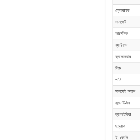
ক্লোরাইড
সালফেট
আর্সেনিক
ব্যারিয়াম
ক্যালসিয়াম
লিড
পানি
সালফেট অ্যাশ
এন্ডোটক্সিন
ব্যাকটেরিয়া
ছত্রাক
ই. কোলি