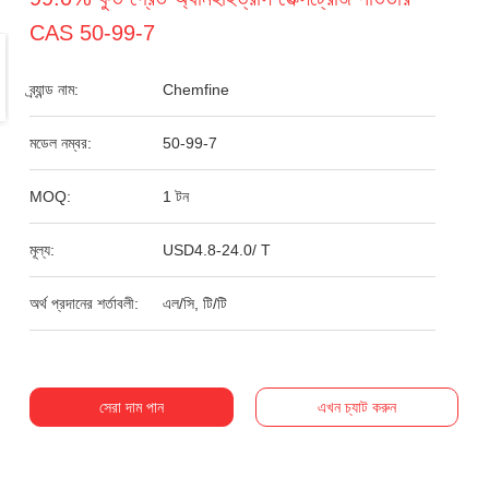
CAS 50-99-7
ব্র্যান্ড নাম:
Chemfine
মডেল নম্বর:
50-99-7
MOQ:
1 টন
মূল্য:
USD4.8-24.0/ T
অর্থ প্রদানের শর্তাবলী:
এল/সি, টি/টি
সেরা দাম পান
এখন চ্যাট করুন