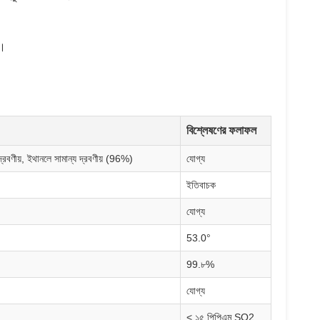
দ।
বিশ্লেষণের ফলাফল
দ্রবণীয়, ইথানলে সামান্য দ্রবণীয় (96%)
যোগ্য
ইতিবাচক
যোগ্য
53.0°
99.৮%
যোগ্য
< ১৫ পিপিএম SO2