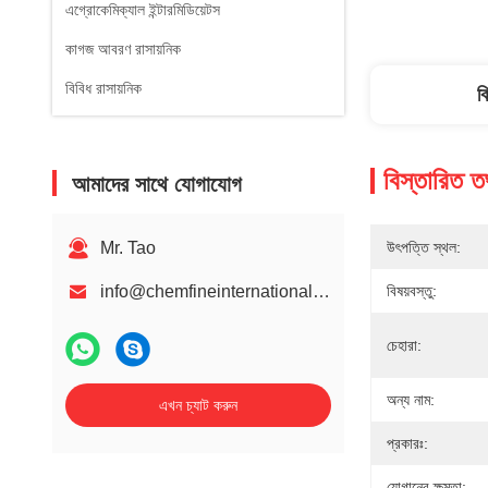
এগ্রোকেমিক্যাল ইন্টারমিডিয়েটস
কাগজ আবরণ রাসায়নিক
বিবিধ রাসায়নিক
ব
বিস্তারিত ত
আমাদের সাথে যোগাযোগ
Mr. Tao
উৎপত্তি স্থল:
info@chemfineinternational.com
বিষয়বস্তু:
চেহারা:
অন্য নাম:
এখন চ্যাট করুন
প্রকারঃ:
যোগানের ক্ষমতা: