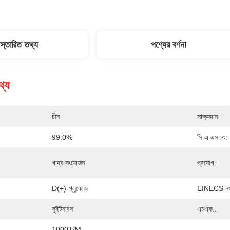
িস্তারিত তথ্য
পণ্যের বর্ণনা
থ্য
চীন
সাক্ষ্যদান:
99.0%
সি এ এস নং:
খাদ্য সংযোজন
প্রয়োগ:
D(+)-গ্লুকোজ
EINECS নং
সুইটনারস
এমএফ::
1000T/M