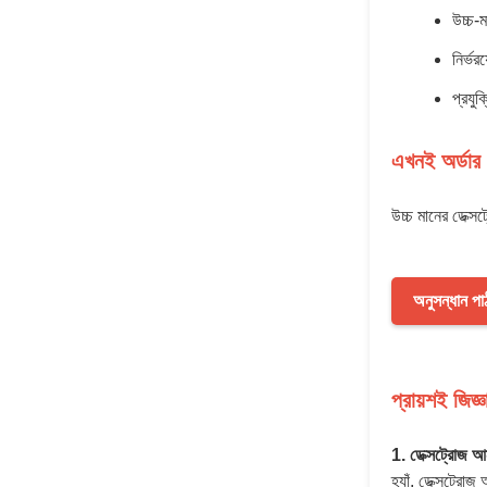
উচ্চ-ম
নির্ভ
প্রযুক
এখনই অর্ডার
উচ্চ মানের ডেক্
অনুসন্ধান পা
প্রায়শই জিজ্
1. ডেক্সট্রোজ আন
হ্যাঁ, ডেক্সট্রো