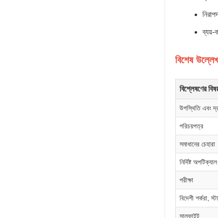
নিরাপ
ব্যয়-
বিশেষ উল্লে
বিশ্লেষণের বিষয
উপস্থিতি এবং দ্র
পরিচয়পত্র
সমাধানের চেহারা
নির্দিষ্ট অপটিক্যাল 
পরীক্ষা
বিদেশী শর্করা, স্টার
সালফাইট