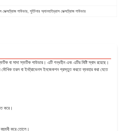
 ডেক্সট্রোজ পাউডার
, 
সুইটনার অ্যানহাইড্রাস ডেক্সট্রোজ পাউডার
টিক বা সাদা স্ফটিক পাউডার। এটি গন্ধহীন এবং এটির মিষ্টি স্বাদ রয়েছে।
ক হিসাবে মৌখিক তরল বা ইনট্রাভেনস ইনজেকশন প্রস্তুত করতে ব্যবহার করা যেতে
্চিত করে।
্য বহুমুখী করে তোলে।