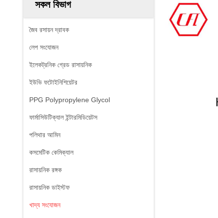
সকল বিভাগ
জৈব রসায়ন দ্রাবক
লেপ সংযোজন
ইলেকট্রনিক গ্রেড রাসায়নিক
ইউভি ফটোইনিশিয়েটর
PPG Polypropylene Glycol
ফার্মাসিউটিক্যাল ইন্টারমিডিয়েটস
পলিথার আমিন
কসমেটিক কেমিক্যাল
রাসায়নিক রঙ্গক
রাসায়নিক ডাইস্টফ
খাদ্য সংযোজন