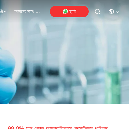
আমাদের সাথে যোগাযোগ
চ্যাট
লী
99.0% ফুড গ্রেড অ্যানহাইড্রাস ডেক্সট্রোজ পাউডার