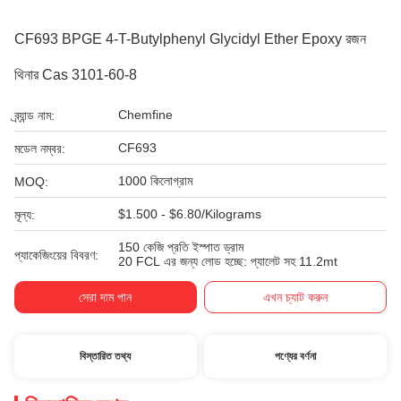
CF693 BPGE 4-T-Butylphenyl Glycidyl Ether Epoxy রজন
থিনার Cas 3101-60-8
Chemfine
ব্র্যান্ড নাম:
CF693
মডেল নম্বর:
1000 কিলোগ্রাম
MOQ:
$1.500 - $6.80/Kilograms
মূল্য:
150 কেজি প্রতি ইস্পাত ড্রাম
প্যাকেজিংয়ের বিবরণ:
20 FCL এর জন্য লোড হচ্ছে: প্যালেট সহ 11.2mt
সেরা দাম পান
এখন চ্যাট করুন
বিস্তারিত তথ্য
পণ্যের বর্ণনা