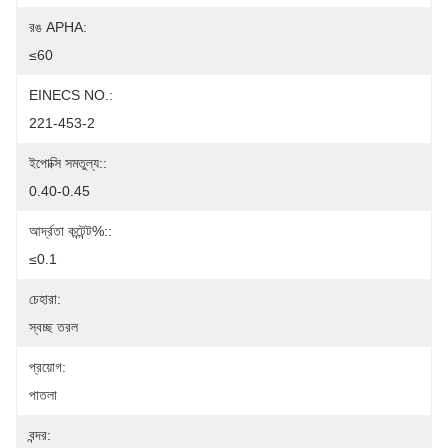
রঙ APHA:
≤60
EINECS NO.:
221-453-2
ইপোক্সি সমতুল্য::
0.40-0.45
আর্দ্রতা কন্টেন্ট%::
≤0.1
চেহারা:
স্বচ্ছ তরল
প্রয়োগ:
পাতলা
বন্দর: