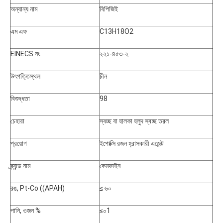
অন্যান্য নাম
বিপিজিই
এম এফ
C13H18O2
EINECS নং.
২২১-৪৫৩-২
উৎপত্তিস্থল
চীন
বিশুদ্ধতা
98
চেহারা
স্বচ্ছ বা হালকা হলুদ স্বচ্ছ তরল
প্রয়োগ
ইপোক্সি রজন হ্রাসকারী এজেন্ট
ব্র্যান্ড নাম
কেমফাইন
রঙ, Pt-Co ((APAH)
≤ ৬০
পানি, ওজন %
≤০1