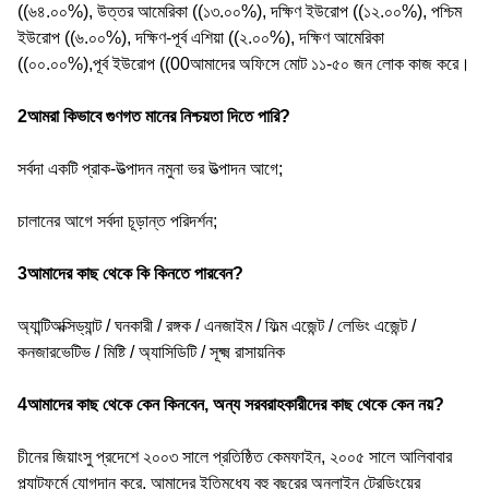
((৬৪.০০%), উত্তর আমেরিকা ((১৩.০০%), দক্ষিণ ইউরোপ ((১২.০০%), পশ্চিম
ইউরোপ ((৬.০০%), দক্ষিণ-পূর্ব এশিয়া ((২.০০%), দক্ষিণ আমেরিকা
((০০.০০%),পূর্ব ইউরোপ ((00আমাদের অফিসে মোট ১১-৫০ জন লোক কাজ করে।
2আমরা কিভাবে গুণগত মানের নিশ্চয়তা দিতে পারি?
সর্বদা একটি প্রাক-উত্পাদন নমুনা ভর উত্পাদন আগে;
চালানের আগে সর্বদা চূড়ান্ত পরিদর্শন;
3আমাদের কাছ থেকে কি কিনতে পারবেন?
অ্যান্টিঅক্সিড্যান্ট / ঘনকারী / রঙ্গক / এনজাইম / ফিল্ম এজেন্ট / লেভিং এজেন্ট /
কনজারভেটিভ / মিষ্টি / অ্যাসিডিটি / সূক্ষ্ম রাসায়নিক
4আমাদের কাছ থেকে কেন কিনবেন, অন্য সরবরাহকারীদের কাছ থেকে কেন নয়?
চীনের জিয়াংসু প্রদেশে ২০০৩ সালে প্রতিষ্ঠিত কেমফাইন, ২০০৫ সালে আলিবাবার
প্ল্যাটফর্মে যোগদান করে, আমাদের ইতিমধ্যে বহু বছরের অনলাইন ট্রেডিংয়ের