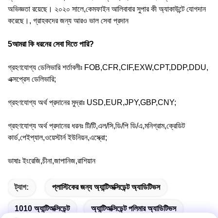
অভিজ্ঞতা রয়েছে। ২০২০ সালে,কেমফাইন আলিবাবার সুপার কী অ্যাকাউন্টে যোগদান
করেছে।, গ্রাহকদের জন্য আরও ভাল সেবা প্রদান
5আমরা কি ধরনের সেবা দিতে পারি?
গ্রহণযোগ্য ডেলিভারি শর্তাবলীঃ FOB,CFR,CIF,EXW,CPT,DDP,DDU,
এক্সপ্রেস ডেলিভারি;
গ্রহণযোগ্য অর্থ প্রদানের মুদ্রাঃ USD,EUR,JPY,GBP,CNY;
গ্রহণযোগ্য অর্থ প্রদানের ধরনঃ টি/টি,এল/সি,ডি/পি ডি/এ,মনিগ্রাম,ক্রেডিট
কার্ড,পেইপ্যাল,ওয়েস্টার্ন ইউনিয়ন,এস্ক্রো;
ভাষাঃ ইংরেজি,চীনা,জাপানিজ,রাশিয়ান
ট্যাগ:
প্লাস্টিকের জন্য অ্যান্টিঅক্সিডেন্ট অ্যাডিটিভস
1010 অ্যান্টিঅক্সিডেন্ট
অ্যান্টিঅক্সিডেন্ট পলিমার অ্যাডিটিভস