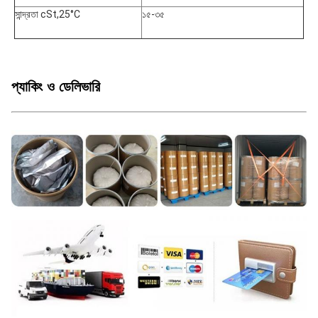
সান্দ্রতা cSt,25°C
১৫-৩৫
প্যাকিং ও ডেলিভারি