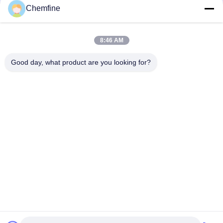
Chemfine
8:46 AM
দ্রুত যোগাযোগ
Good day, what product are you looking for?
ঠিকানা
রুম 924, নং 813 Yinxiu Road, Wuxi City, Jiangsu, China
টেলিফোন
86- 510-82753588
ই-মেইল
info@chemfineinternational.com
গোপনীয়তা নীতি
|
সাইট ম্যাপ
| চীন ভালো মানের জৈব রসায়ন দ্রাবক সরবরাহকারী।
কপিরাইট © 2022-2026 Chemfine International Co., Ltd. সমস্ত অধিকার