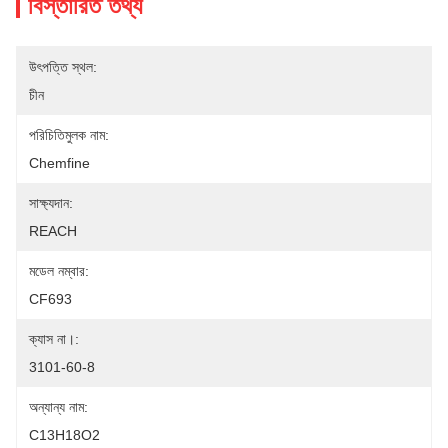
বিস্তারিত তথ্য
উৎপত্তি স্থল:
চীন
পরিচিতিমুলক নাম:
Chemfine
সাক্ষ্যদান:
REACH
মডেল নম্বার:
CF693
ক্যাস না।:
3101-60-8
অন্যান্য নাম:
C13H18O2