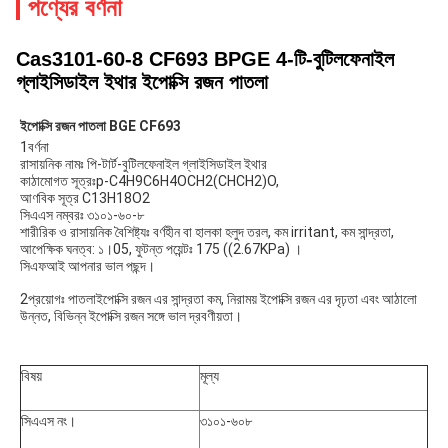
পণ্যের বর্ণনা
Cas3101-60-8 CF693 BPGE 4-টি-বুটিলফেনাইল
গ্লাইসিডাইল ইথার ইপোক্সি রজন পাতলা
ইপোক্সি রজন পাতলা BGE CF693
1বর্ণনা
রাসায়নিক নামঃ পি-টার্ট-বুটিলফেনাইল গ্লাইসিডাইল ইথার
কাঠামোগত সূত্রঃp-C4H9C6H4OCH2(CHCH2)O,
আণবিক সূত্র C13H18O2
সিএএস নম্বরঃ ৩১০১-৬০-৮
শারীরিক ও রাসায়নিক বৈশিষ্ট্যঃ বর্ণহীন বা হালকা হলুদ তরল, কম irritant, কম সান্দ্রতা,
আপেক্ষিক ঘনত্ব: ১।05, ফুটন্ত পয়েন্টঃ 175 ((2.67KPa) ।
সিএফআই আপনার ভাল পছন্দ।
2প্রয়োগঃ পাতলা
ইপোক্সি রজন এর সান্দ্রতা কম, নিরাময় ইপোক্সি রজন এর দৃঢ়তা এবং আঠালো 
উন্নত, বিভিন্ন ইপোক্সি রজন সঙ্গে ভাল দ্রবণীয়তা।
বিষয়
মূল্য
সিএএস নং।
৩১০১-৬০৮