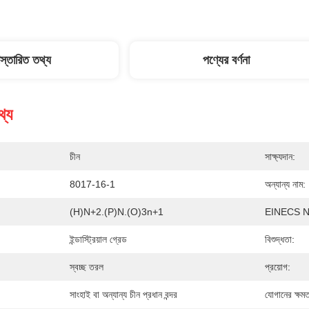
িস্তারিত তথ্য
পণ্যের বর্ণনা
থ্য
চীন
সাক্ষ্যদান:
8017-16-1
অন্যান্য নাম:
(H)n+2.(P)n.(O)3n+1
EINECS N
ইন্ডাস্ট্রিয়াল গ্রেড
বিশুদ্ধতা:
স্বচ্ছ তরল
প্রয়োগ:
সাংহাই বা অন্যান্য চীন প্রধান বন্দর
যোগানের ক্ষমত