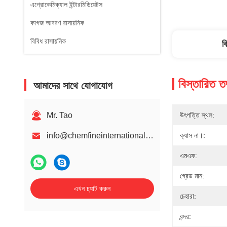
এগ্রোকেমিক্যাল ইন্টারমিডিয়েটস
কাগজ আবরণ রাসায়নিক
বিবিধ রাসায়নিক
ব
বিস্তারিত ত
আমাদের সাথে যোগাযোগ
Mr. Tao
উৎপত্তি স্থল:
info@chemfineinternational.com
ক্যাস না।:
এমএফ:
গ্রেড মান:
এখন চ্যাট করুন
চেহারা:
বন্দর: