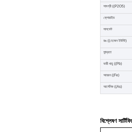
সামগ্রী ((P2O5)
ক্লোরাইড
সালফেট
রঙ ((হেজেন ইউনিট)
সান্দ্রতা
ভারী ধাতু ((Pb)
আয়রন ((Fe)
আর্সেনিক ((As)
বিশ্লেষণ সার