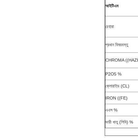
আইটিএম
চেহারা
প্রধান বিষয়বস্তু
CHROMA ((HAZ
P2O5 %
ক্লোরাইড (CL)
IRON ((FE)
এএস %
ভারী ধাতু (পিবি) %