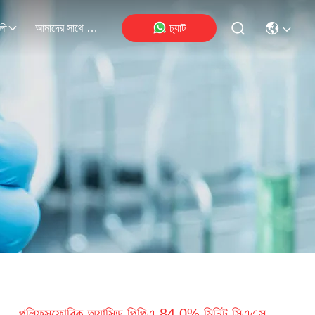
আমাদের সাথে যোগাযোগ
চ্যাট
লী
পলিফসফোরিক অ্যাসিড পিপিএ 84.0% মিনিট সিএএস