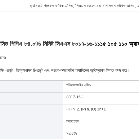
অ্যাসফাল্ট পলিফসফোরিক এসিড
, 
সিএএস ৮০১৭-১৬-১ পলিফসফোরিক এসিড
, 
সিড পিপিএ ৮৪.০% মিনিট সিএএস ৮০১৭-১৬-১
১১৫ ১০৫ ১১০ অ্যাসফ
বহারঃ
সিং এজেন্ট, বিশ্লেষণাত্মক রিএজেন্ট এবং অরথো-ফসফোরিক অ্যাসিডের প্রতিস্থাপন হিসাবে কাজ করে।
পলিফসফোরিক এসিড
8017-16-1
(H) n+2. (P) n. (O) 3n+1
স্বচ্ছ তরল
>১১৫%