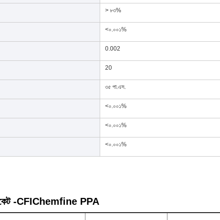
> ৮৩%
<০.০০১%
0.002
20
৩৫ পা.এস.
<০.০০১%
<০.০০১%
<০.০০১%
্টিফিকেট -CFIChemfine PPA