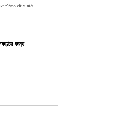
১১৫ পলিফসফোরিক এসিড
াল্টের জন্য