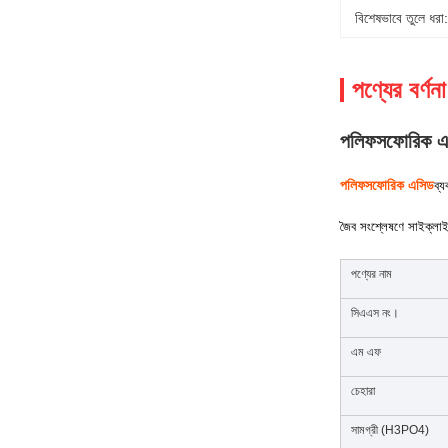
বিশেষভাবে তুলে ধরা:
পণ্যের বর্ণনা
পলিফসফোরিক এ
পলিফসফোরিক এসিড
ব্য
জৈব সংশ্লেষণে সাইক্লাই
পণ্যের নাম
সিএএস নং।
এম এফ
চেহারা
সামগ্রী (H3PO4)