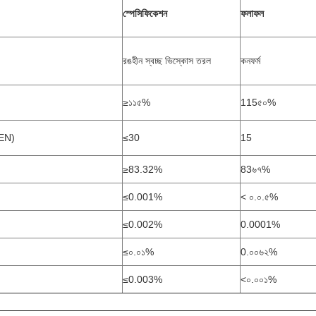
স্পেসিফিকেশন
ফলাফল
রঙহীন স্বচ্ছ ভিস্কোস তরল
কনফর্ম
≥১১৫%
115৫০%
EN)
≤30
15
≥83.32%
83৬৭%
≤0.001%
< ০.০.৫%
≤0.002%
0.0001%
≤০.০১%
0.০০৬২%
≤0.003%
<০.০০১%