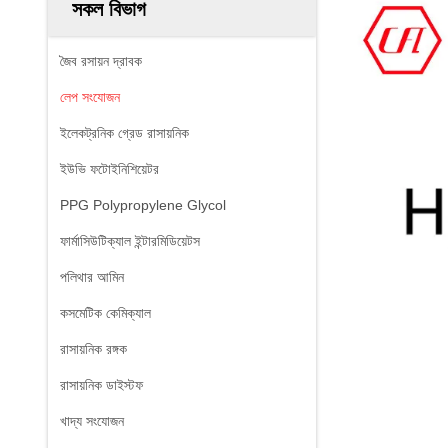
সকল বিভাগ
জৈব রসায়ন দ্রাবক
লেপ সংযোজন
ইলেকট্রনিক গ্রেড রাসায়নিক
ইউভি ফটোইনিশিয়েটর
PPG Polypropylene Glycol
ফার্মাসিউটিক্যাল ইন্টারমিডিয়েটস
পলিথার আমিন
কসমেটিক কেমিক্যাল
রাসায়নিক রঙ্গক
রাসায়নিক ডাইস্টফ
খাদ্য সংযোজন