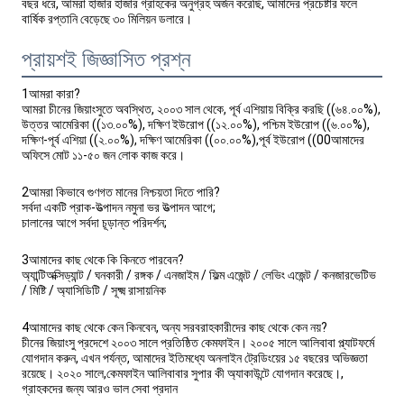
বছর ধরে, আমরা হাজার হাজার গ্রাহকের অনুগ্রহ অর্জন করেছি, আমাদের প্রচেষ্টার ফলে 
বার্ষিক রপ্তানি বেড়েছে ৩০ মিলিয়ন ডলারে।
প্রায়শই জিজ্ঞাসিত প্রশ্ন
1আমরা কারা?
আমরা চীনের জিয়াংসুতে অবস্থিত, ২০০৩ সাল থেকে, পূর্ব এশিয়ায় বিক্রি করছি ((৬৪.০০%),
উত্তর আমেরিকা ((১৩.০০%), দক্ষিণ ইউরোপ ((১২.০০%), পশ্চিম ইউরোপ ((৬.০০%),
দক্ষিণ-পূর্ব এশিয়া ((২.০০%), দক্ষিণ আমেরিকা ((০০.০০%),পূর্ব ইউরোপ ((00আমাদের
অফিসে মোট ১১-৫০ জন লোক কাজ করে।
2আমরা কিভাবে গুণগত মানের নিশ্চয়তা দিতে পারি?
সর্বদা একটি প্রাক-উত্পাদন নমুনা ভর উত্পাদন আগে;
চালানের আগে সর্বদা চূড়ান্ত পরিদর্শন;
3আমাদের কাছ থেকে কি কিনতে পারবেন?
অ্যান্টিঅক্সিড্যান্ট / ঘনকারী / রঙ্গক / এনজাইম / ফিল্ম এজেন্ট / লেভিং এজেন্ট / কনজারভেটিভ
/ মিষ্টি / অ্যাসিডিটি / সূক্ষ্ম রাসায়নিক
4আমাদের কাছ থেকে কেন কিনবেন, অন্য সরবরাহকারীদের কাছ থেকে কেন নয়?
চীনের জিয়াংসু প্রদেশে ২০০৩ সালে প্রতিষ্ঠিত কেমফাইন। ২০০৫ সালে আলিবাবা প্ল্যাটফর্মে
যোগদান করুন, এখন পর্যন্ত, আমাদের ইতিমধ্যে অনলাইন ট্রেডিংয়ের ১৫ বছরের অভিজ্ঞতা
রয়েছে। ২০২০ সালে,কেমফাইন আলিবাবার সুপার কী অ্যাকাউন্টে যোগদান করেছে।,
গ্রাহকদের জন্য আরও ভাল সেবা প্রদান