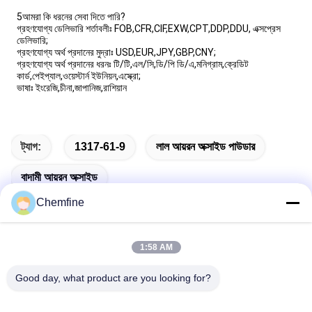
5আমরা কি ধরনের সেবা দিতে পারি?
গ্রহণযোগ্য ডেলিভারি শর্তাবলীঃ FOB,CFR,CIF,EXW,CPT,DDP,DDU, এক্সপ্রেস
ডেলিভারি;
গ্রহণযোগ্য অর্থ প্রদানের মুদ্রাঃ USD,EUR,JPY,GBP,CNY;
গ্রহণযোগ্য অর্থ প্রদানের ধরনঃ টি/টি,এল/সি,ডি/পি ডি/এ,মনিগ্রাম,ক্রেডিট
কার্ড,পেইপ্যাল,ওয়েস্টার্ন ইউনিয়ন,এস্ক্রো;
ভাষাঃ ইংরেজি,চীনা,জাপানিজ,রাশিয়ান
ট্যাগ:
1317-61-9
লাল আয়রন অক্সাইড পাউডার
বাদামী আয়রন অক্সাইড
Chemfine
1:58 AM
দ্রুত যোগাযোগ
Good day, what product are you looking for?
ঠিকানা