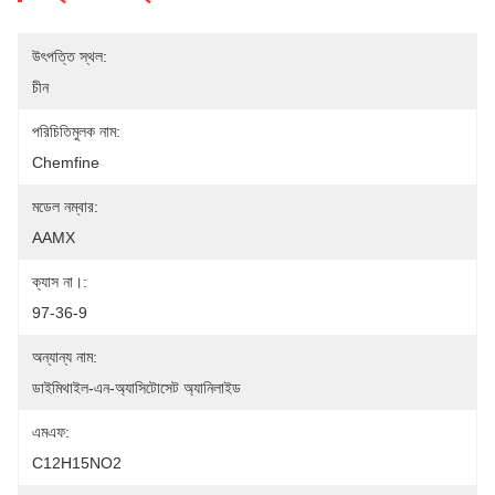
উৎপত্তি স্থল:
চীন
পরিচিতিমুলক নাম:
Chemfine
মডেল নম্বার:
AAMX
ক্যাস না।:
97-36-9
অন্যান্য নাম:
ডাইমিথাইল-এন-অ্যাসিটোসেট অ্যানিলাইড
এমএফ:
C12H15NO2