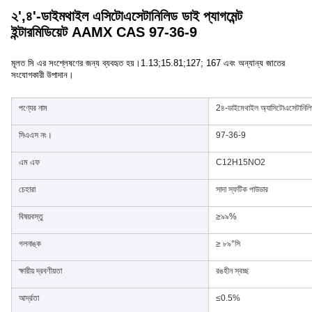
২',৪'-ডাইমথাইল এসিটোএসেটানিলিড ডাই প্যাগমেন্ট
ইন্টারমিডিয়েট AAMX CAS 97-36-9
মূলত সি এর সংশ্লেষণের জন্য ব্যবহৃত হয়।1.13;15.81;127; 167 এবং অন্যান্য জাতের 
সংযোগকারী উপাদান।
পণ্যের নাম
2৪-ডাইমেথাইল অ্যাসিটোএসেটানিল
সিএএস নং।
97-36-9
এম এফ
C12H15NO2
চেহারা
সাদা স্ফটিক পাউডার
বিষয়বস্তু
≥৯৯%
গলনাঙ্ক
≥ ৮৯°সি
ক্ষারীয় দ্রবণীয়তা
রঙহীন স্বচ্ছ
আর্দ্রতা
≤0.5%