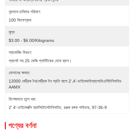
ন্যূনতম চাহিদার পরিমাণ:
100 কিলোগ্রাম
মূল্য:
$3.00 - $6.00/Kilograms
প্যাকেজিং বিবরণ:
প্যালেট সহ 25 কেজি প্লাস্টিকের বোনা ব্যাগ।
যোগানের ক্ষমতা:
12000 মেট্রিক টন/মেট্রিক টন প্রতি মাসে 2',4'-ডাইমেথাইল্যাসেটোএসিটানিলাইড 
AAMX
বিশেষভাবে তুলে ধরা:
2' 4'-ডাইমেথক্সি অ্যাসিটোসেটানিলাইড
, 
রঞ্জক রঙ্গক পাউডার
, 
97-36-9
পণ্যের বর্ণনা