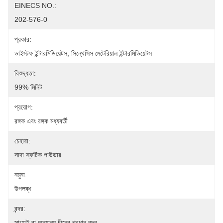
EINECS NO.:
202-576-0
প্রকার:
ডাইস্টফ ইন্টারমিডিয়েটস, সিন্থেসিস মেটেরিয়াল ইন্টারমিডিয়েটস
বিশুদ্ধতা:
99% মিনিট
প্রয়োগ:
রঙ্গক এবং রঙ্গক মধ্যবর্তী
চেহারা:
সাদা স্ফটিক পাউডার
নমুনা:
উপলব্ধ
বন্দর:
সাংহাই বা অন্যান্য চীনের প্রধান বন্দর