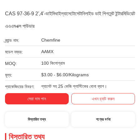
CAS 97-36-9 2',4'-ডাইমিথাইল্যাসেটোসেটানিলাইড ডাই পিগমেন্ট ইন্টারমিডিয়েট
এএএমএক্স পাউডার
Chemfine
ব্র্যান্ড নাম:
AAMX
মডেল নম্বর:
100 কিলোগ্রাম
MOQ:
$3.00 - $6.00/Kilograms
মূল্য:
প্যালেট সহ 25 কেজি প্লাস্টিকের বোনা ব্যাগ।
প্যাকেজিংয়ের বিবরণ:
সেরা দাম পান
এখন চ্যাট করুন
বিস্তারিত তথ্য
পণ্যের বর্ণনা
বিস্তারিত তথ্য