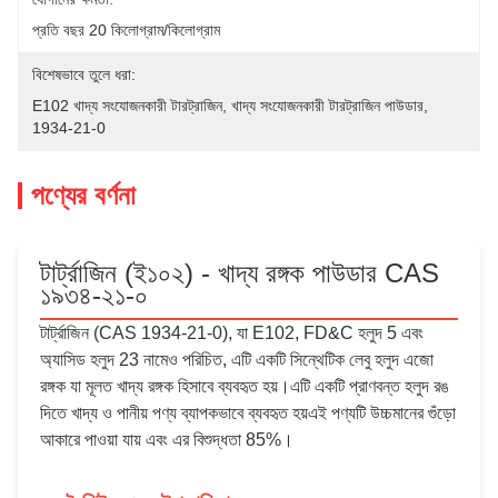
প্রতি বছর 20 কিলোগ্রাম/কিলোগ্রাম
বিশেষভাবে তুলে ধরা:
E102 খাদ্য সংযোজনকারী টারট্রাজিন
, 
খাদ্য সংযোজনকারী টারট্রাজিন পাউডার
, 
1934-21-0
পণ্যের বর্ণনা
টার্ট্রাজিন (ই১০২) - খাদ্য রঙ্গক পাউডার CAS
১৯৩৪-২১-০
টার্ট্রাজিন (CAS 1934-21-0), যা E102, FD&C হলুদ 5 এবং
অ্যাসিড হলুদ 23 নামেও পরিচিত, এটি একটি সিন্থেটিক লেবু হলুদ এজো
রঙ্গক যা মূলত খাদ্য রঙ্গক হিসাবে ব্যবহৃত হয়।এটি একটি প্রাণবন্ত হলুদ রঙ
দিতে খাদ্য ও পানীয় পণ্য ব্যাপকভাবে ব্যবহৃত হয়এই পণ্যটি উচ্চমানের গুঁড়ো
আকারে পাওয়া যায় এবং এর বিশুদ্ধতা 85%।