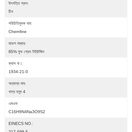
উৎপত্তি স্থল:
চীন
পরিচিতিমুলক নাম:
Chemfine
মডেল নম্বার:
85% ফুড গ্রেড টার্ট্রাজিন
ক্যাস না।:
1934-21-0
অন্যান্য নাম:
খাদ্য হলুদ 4
এমএফ:
C16H9N4Na3O9S2
EINECS NO.:
217-699-5