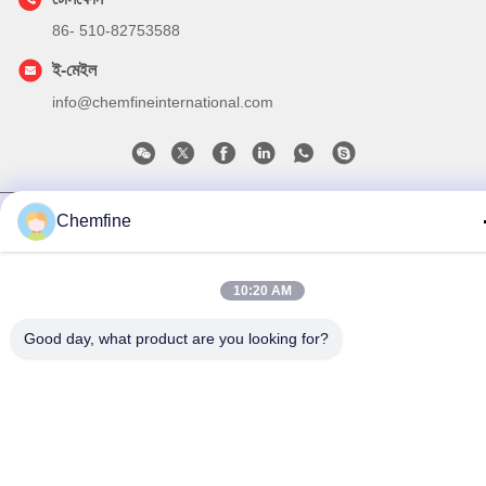
86- 510-82753588
ই-মেইল
info@chemfineinternational.com
গোপনীয়তা নীতি
|
সাইট ম্যাপ
| চীন ভালো মানের জৈব রসায়ন দ্রাবক সরবরাহকারী।
Chemfine
কপিরাইট © 2022-2026 Chemfine International Co., Ltd. সমস্ত অধিকার
সংরক্ষিত।
10:20 AM
Good day, what product are you looking for?