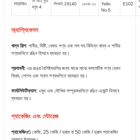
সি.আই.ফুড
হ
টার্ট্রাজিন
সিআই.19140
১৯৩৪-২১
Yello
E102
হলুদ 4
No.5
অ্যাপ্লিকেশন
খাদ্য শিল্প
: পানীয়, মিষ্টি, বেকড পণ্য এবং সস সহ বিভিন্ন খাদ্য ও পানীয়
পণ্যগুলিতে রঙিন হিসাবে ব্যবহৃত হয়।
প্রসাধনী
: এর রঙের বৈশিষ্ট্যগুলির জন্য মাঝে মাঝে কসমেটিক পণ্য যেমন
ক্রিম, লোশন এবং স্নান পণ্যগুলিতে ব্যবহৃত হয়।
ফার্মাসিউটিক্যাল
: ওষুধ এবং মৌখিক সম্পূরকগুলিতে রঙিন এজেন্ট হিসাবে
ব্যবহৃত হয়।
প্যাকেজিং এবং স্টোরেজ
প্যাকেজিংঃ
5 কেজি, 25 কেজি / ড্রাম বা 50 কেজি / ড্রাম প্যাকেজিং
আকারে উপলব্ধ।