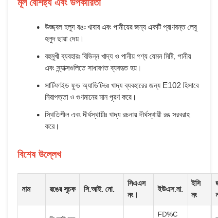
মূল বৈশিষ্ট্য এবং উপকারিতা
উজ্জ্বল হলুদ রঙঃ খাবার এবং পানীয়ের জন্য একটি প্রাণবন্ত লেবু
হলুদ ছায়া দেয়।
বহুমুখী ব্যবহারঃ বিভিন্ন খাদ্য ও পানীয় পণ্য যেমন মিষ্টি, পানীয়
এবং স্ন্যাক্সগুলিতে সাধারণত ব্যবহৃত হয়।
সার্টিফাইড ফুড অ্যাডিটিভঃ খাদ্য ব্যবহারের জন্য E102 হিসাবে
নিরাপত্তা ও গুণমানের মান পূরণ করে।
স্থিতিশীল এবং দীর্ঘস্থায়ীঃ খাদ্য রচনায় দীর্ঘস্থায়ী রঙ সরবরাহ
করে।
বিশেষ উল্লেখ
সিএএস
ইসি
নাম
রঙের সূচক
সি.আই. নো.
ইউএস.না.
নং।
নং
FD%C