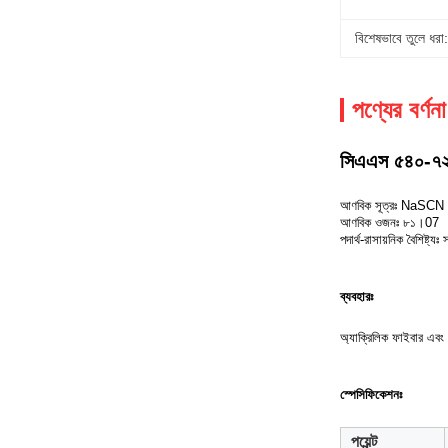
বিশেষভাবে তুলে ধরা:
পণ্যের বর্ণনা
সিএএস ৫৪০-৭২-
আণবিক সূত্রঃ NaSCN
আণবিক ওজনঃ ৮১।07
পদার্থ-রাসায়নিক বৈশিষ্
ব্যবহারঃ
অ্যাক্রিলিক ফাইবার এবং রা
স্পেসিফিকেশনঃ
পয়েন্ট