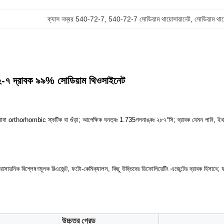
ক্যাস নম্বর 540-72-7
, 
540-72-7 সোডিয়াম থায়োসায়ানেট
, 
সোডিয়াম থায
৭ দ্রাবক ৯৯% সোডিয়াম থিওসাইনেট
ট্যঃ সাদা orthorhombic স্ফটিক বা গুঁড়া; আপেক্ষিক ঘনত্বঃ 1.735গলনাঙ্কঃ ২৮৭°সি; দ্রাবক যেমন পানি
সায়নিক বিশ্লেষণমূলক রিএজেন্ট, ফটো-কেমিক্যালস, কিছু উদ্ভিদের ডিফোলিয়েটিং এজেন্টের দ্রাবক হিসাবে; ফার্ম
উচ্চতর গ্রেড