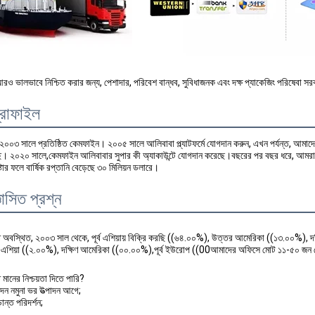
আরও ভালভাবে নিশ্চিত করার জন্য, পেশাদার, পরিবেশ বান্ধব, সুবিধাজনক এবং দক্ষ প্যাকেজিং পরিষেবা স
্রোফাইল
ে ২০০৩ সালে প্রতিষ্ঠিত কেমফাইন। ২০০৫ সালে আলিবাবা প্ল্যাটফর্মে যোগদান করুন, এখন পর্যন্ত, আমাদে
ছে। ২০২০ সালে,কেমফাইন আলিবাবার সুপার কী অ্যাকাউন্টে যোগদান করেছে।বছরের পর বছর ধরে, আমরা হা
টার ফলে বার্ষিক রপ্তানি বেড়েছে ৩০ মিলিয়ন ডলারে।
ঞাসিত প্রশ্ন
তে অবস্থিত, ২০০৩ সাল থেকে, পূর্ব এশিয়ায় বিক্রি করছি ((৬৪.০০%), উত্তর আমেরিকা ((১৩.০০%),
র্ব এশিয়া ((২.০০%), দক্ষিণ আমেরিকা ((০০.০০%),পূর্ব ইউরোপ ((00আমাদের অফিসে মোট ১১-৫০ জ
ানের নিশ্চয়তা দিতে পারি?
পাদন নমুনা ভর উত্পাদন আগে;
়ান্ত পরিদর্শন;