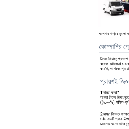
আপনার পণ্যের সুরক্ষা 
কোম্পানির প
চীনের জিয়াংসু প্রদেশ
বছরের অভিজ্ঞতা রয়ে
করেছি, আমাদের প্রচেষ্
প্রায়শই জিজ্
1আমরা কারা?
আমরা চীনের জিয়াংসু
((৬.০০%), দক্ষিণ-পূ
2আমরা কিভাবে গুণগত ম
সর্বদা একটি প্রাক-উত্
চালানের আগে সর্বদা চূড