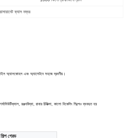
়োসায়ানেট ক্যাস নম্বর
, ইথাইল অ্যালকোহল এবং অ্যাসেটনে সহজে দ্রবণীয়।
াসিউটিক্যাল, রঞ্জনবিদ্যা, রাবার চিকিত্সা, কালো নিকেলিং শিল্পেও ব্যবহৃত হয়
শিল্প গ্রেড