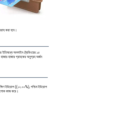
রবরাহ করা হবে।
র ইতিমধ্যে অনলাইন ট্রেডিংয়ের ১৫ 
জার হাজার গ্রাহকের অনুগ্রহ অর্জন 
 দক্ষিণ ইউরোপ ((১২.০০%), পশ্চিম ইউরোপ
ন লোক কাজ করে।