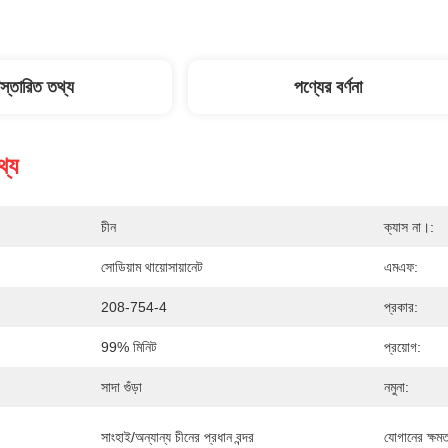
িস্তারিত তথ্য
পণ্যের বর্ণনা
থ্য
চীন
ক্যাস না।:
সোডিয়াম থায়োসায়ানেট
এমএফ:
208-754-4
প্রকার:
99% মিনিট
প্রয়োগ:
সাদা গুঁড়া
নমুনা:
সাংহাই/অন্যান্য চীনের প্রধান বন্দর
যোগানের ক্ষমত