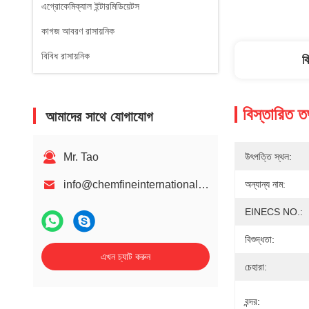
এগ্রোকেমিক্যাল ইন্টারমিডিয়েটস
কাগজ আবরণ রাসায়নিক
বিবিধ রাসায়নিক
ব
বিস্তারিত ত
আমাদের সাথে যোগাযোগ
Mr. Tao
উৎপত্তি স্থল:
info@chemfineinternational.com
অন্যান্য নাম:
EINECS NO.:
বিশুদ্ধতা:
এখন চ্যাট করুন
চেহারা:
বন্দর: