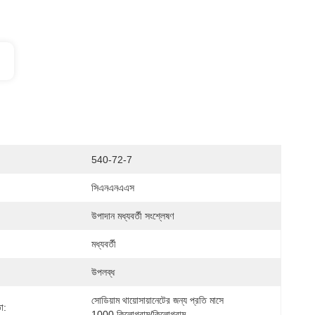
540-72-7
সিএনএনএএস
উপাদান মধ্যবর্তী সংশ্লেষণ
মধ্যবর্তী
উপলব্ধ
সোডিয়াম থায়োসায়ানেটের জন্য প্রতি মাসে 
া:
1000 কিলোগ্রাম/কিলোগ্রাম