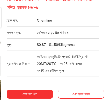
সলিড দ্রাবক 99%
ব্র্যান্ড নাম:
Chemfine
মডেল নম্বর:
সোডিয়াম cryolite পাউডার
মূল্য:
$0.87 - $1.50/Kilograms
সোডিয়াম অ্যালুমিনেট: প্যালেট 1MT/প্যালেট
প্যাকেজিংয়ের বিবরণ:
20MT/20'FCL সহ 25 কেজি কাগজ-
প্লাস্টিকের যৌগিক ব্যাগ
সেরা দাম পান
এখন চ্যাট করুন