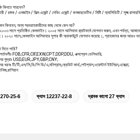
ি কিনতে পারবেন?
ঘনকারী / রঙ্গক / এনজাইম / ফিল্ম এজেন্ট / লেভিং এজেন্ট / কনজারভেটিভ / মিষ্টি / অ্যাসিডিটি / সূক্ষ্ম রাসায়ন
ন কিনবেন, অন্য সরবরাহকারীদের কাছ থেকে কেন নয়?
শে ২০০৩ সালে প্রতিষ্ঠিত কেমফাইন। ২০০৫ সালে আলিবাবা প্ল্যাটফর্মে যোগদান করুন, এখন পর্যন্ত, আমাদ
ছে। ২০২০ সালে,কেমফাইন আলিবাবার সুপার কী অ্যাকাউন্টে যোগদান করেছে।, গ্রাহকদের জন্য আরও ভাল
 দিতে পারি?
ি শর্তাবলীঃ FOB,CFR,CIF,EXW,CPT,DDP,DDU, এক্সপ্রেস ডেলিভারি;
রদানের মুদ্রাঃ USD,EUR,JPY,GBP,CNY;
নের ধরনঃ টি/টি,এল/সি,ডি/পি ডি/এ,মনিগ্রাম,ক্রেডিট কার্ড,পেইপ্যাল,ওয়েস্টার্ন ইউনিয়ন,এস্ক্রো;
ানিজ,রাশিয়ান
270-25-6
ক্যাস 12237-22-8
দ্রাবক কালো 27 ক্যাস