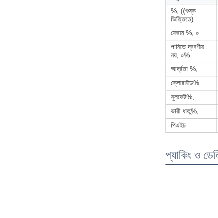
%, ((শুষ্ক
ভিত্তিতে)
ফেরাম %, ০
পানিতে দ্রবণীয়
নয়, ০%
আর্দ্রতা %,
ক্লোরাইড%
সুলফেট%,
ভারী ধাতু%,
পিএইচ
প্যাকিং ও ডেল