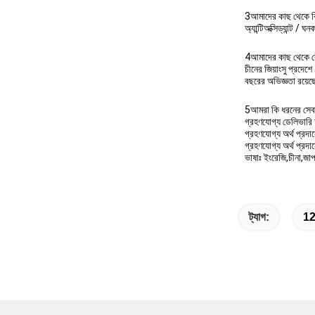
3আমাদের কাছ থেকে ক
অ্যান্টিঅক্সিড্যান্ট / 
4আমাদের কাছ থেকে কে
চীনের জিয়াংসু প্রদে
বছরের অভিজ্ঞতা রয়ে
5আমরা কি ধরনের সেবা
গ্রহণযোগ্য ডেলিভার
গ্রহণযোগ্য অর্থ প্
গ্রহণযোগ্য অর্থ প্রদা
ভাষাঃ ইংরেজি,চীনা,জাপ
ট্যাগ:
12