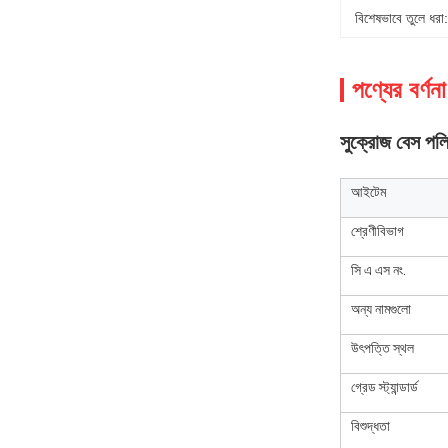
বিশেষভাবে তুলে ধরা:
পণ্যের বর্ণনা
সুক্রোজ বেস প
আইটেম
শ্রেণীবিভাগ
সি এ এস নং.
অন্য নামগুলো
উৎপত্তি স্থল
গ্রেড স্ট্যান্ডার্ড
বিশুদ্ধতা