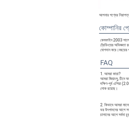
আপনার পণ্যের নিরাপত্ত
কোম্পানির প
কেমফাইন 2003 সালে চী
ট্রেডিংয়ের অভিজ্ঞ
যোগদান করে।বছরের পর 
FAQ
1. আমরা কারা?
আমরা জিয়াংসু, চীনে
দক্ষিণ-পূর্ব এশিয়া
লোক রয়েছে।
2. কিভাবে আমরা মানের 
ভর উৎপাদনের আগে সর্ব
চালানের আগে সর্বদা চূড