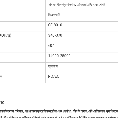
সাধারণ উদ্দেশ্য পলিথার, রেফ্রিজারেটর এবং প্লেট
সিএফআই
CF-8010
mgKOH/g)
340-370
≤0.1
14000-25000
সুক্রোজ
ুন
PO/EO
1
0
ারণ উদ্দেশ্য পলিথার, প্রধান
ব্যবহৃত
রেফ্রিজারেটর এবং প্লেট
n, শীট উপাদান
.এটি বেশিরভাগ অ্যাপ্লিক
া সিস্টেম পলিওলে অনুঘটকের পরিমাণ হ্রাস করতে পারে। ফেনাটির ভাল বৈশিষ্ট্য রয়েছে যেমন ভাল ফোমের স