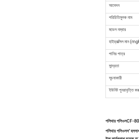
আবেদন
পরিচিতিমুলক নাম
মডেল নম্বার
হাইড্রক্সিল মান (
পানির পাত্র
সান্দ্রতা
সূচনাকারী
ইউনিট পুনরাবৃত্তি কর
পলিথার পলিওল
CF-80
পলিথার পলিওলস' হল
সাধ
উচ্চ কার্যকলাপ রয়েছে য