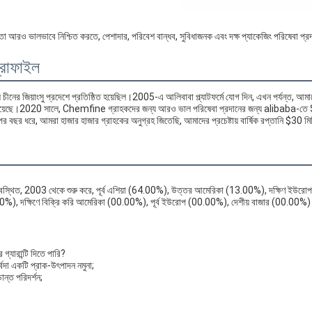
া আরও ভালভাবে নিশ্চিত করতে, পেশাদার, পরিবেশ বান্ধব, সুবিধাজনক এবং দক্ষ প্যাকেজিং পরিষেবা প্
্রোফাইল
নের জিয়াংসু প্রদেশে প্রতিষ্ঠিত হয়েছিল।2005-এ আলিবাবা প্ল্যাটফর্মে যোগ দিন, এখন পর্যন্ত, আ
তা রয়েছে।2020 সালে, Chemfine গ্রাহকদের জন্য আরও ভাল পরিষেবা প্রদানের জন্য alibab
বছর ধরে, আমরা হাজার হাজার গ্রাহকের অনুগ্রহ জিতেছি, আমাদের প্রচেষ্টায় বার্ষিক রপ্তানি $30 মি
 অবস্থিত, 2003 থেকে শুরু করে, পূর্ব এশিয়া (64.00%), উত্তর আমেরিকা (13.00%), দক্ষিণ ইউ
 (2.00%), দক্ষিণে বিক্রি করি আমেরিকা (00.00%), পূর্ব ইউরোপ (00.00%), দেশীয় বাজার (00.0
গ্যারান্টি দিতে পারি?
দা একটি প্রাক-উৎপাদন নমুনা;
়ান্ত পরিদর্শন;