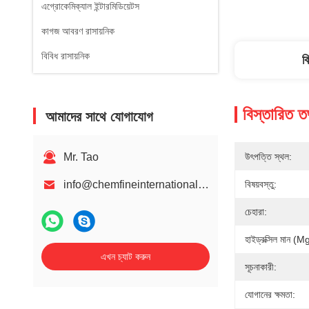
এগ্রোকেমিক্যাল ইন্টারমিডিয়েটস
কাগজ আবরণ রাসায়নিক
বিবিধ রাসায়নিক
ব
বিস্তারিত ত
আমাদের সাথে যোগাযোগ
Mr. Tao
উৎপত্তি স্থল:
info@chemfineinternational.com
বিষয়বস্তু:
চেহারা:
হাইড্রক্সিল মান 
এখন চ্যাট করুন
সূচনাকারী:
যোগানের ক্ষমতা: