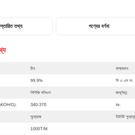
িস্তারিত তথ্য
পণ্যের বর্ণনা
থ্য
চীন
সাক্ষ্যদান:
99.9%
সি এ এস নং:
পিপিজি পলিওল
জল(%):
(mgKOH/g):
340-370
রঙ:
সুক্রোজ
ইউনিট পুনরাবৃ
1000T/m