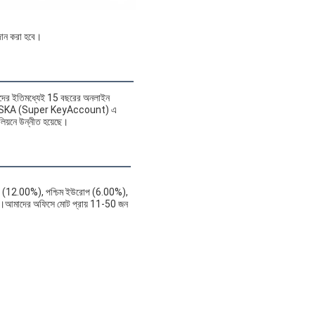
রদান করা হবে।
মাদের ইতিমধ্যেই 15 বছরের অনলাইন 
a-তে SKA (Super KeyAccount) এ 
লিয়নে উন্নীত হয়েছে।
রোপ (12.00%), পশ্চিম ইউরোপ (6.00%),
0%)।আমাদের অফিসে মোট প্রায় 11-50 জন