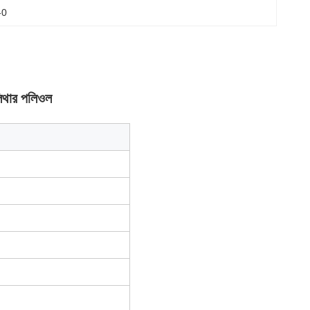
-0
িথার পলিওল