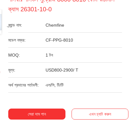
ক্যাস 26301-10-0
ব্র্যান্ড নাম:
Chemfine
মডেল নম্বর:
CF-PPG-8010
MOQ:
1 টন
মূল্য:
USD800-2900/ T
অর্থ প্রদানের শর্তাবলী:
এল/সি, টি/টি
সেরা দাম পান
এখন চ্যাট করুন