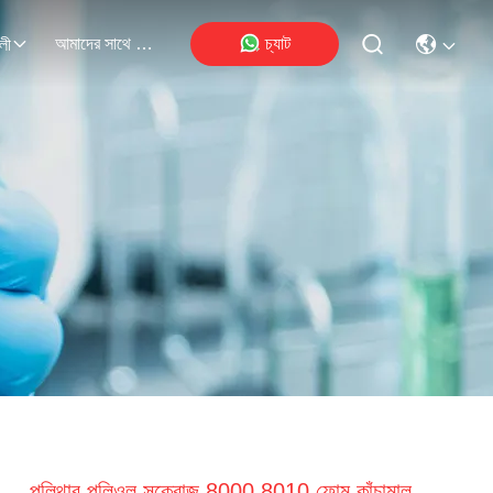
আমাদের সাথে যোগাযোগ
চ্যাট
লী
পলিথার পলিওল সুক্রোজ 8000 8010 ফোম কাঁচামাল