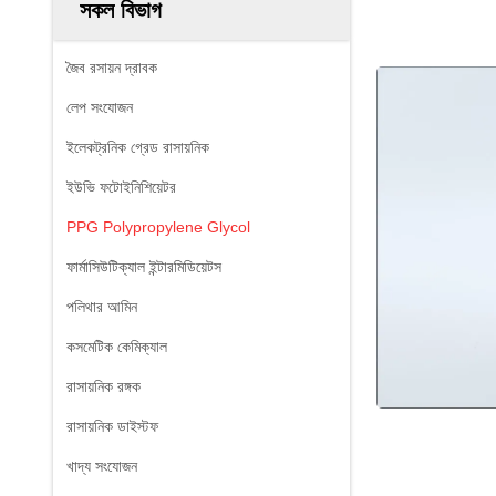
সকল বিভাগ
জৈব রসায়ন দ্রাবক
লেপ সংযোজন
ইলেকট্রনিক গ্রেড রাসায়নিক
ইউভি ফটোইনিশিয়েটর
PPG Polypropylene Glycol
ফার্মাসিউটিক্যাল ইন্টারমিডিয়েটস
পলিথার আমিন
কসমেটিক কেমিক্যাল
রাসায়নিক রঙ্গক
রাসায়নিক ডাইস্টফ
খাদ্য সংযোজন