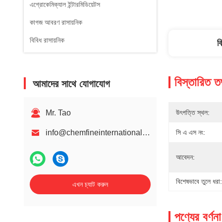
এগ্রোকেমিক্যাল ইন্টারমিডিয়েটস
কাগজ আবরণ রাসায়নিক
বিবিধ রাসায়নিক
ব
বিস্তারিত ত
আমাদের সাথে যোগাযোগ
Mr. Tao
উৎপত্তি স্থল:
info@chemfineinternational.com
সি এ এস নং:
আবেদন:
বিশেষভাবে তুলে ধরা:
এখন চ্যাট করুন
পণ্যের বর্ণনা