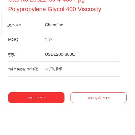
Polypropylene Glycol 400 Viscosity
ব্র্যান্ড নাম:
Chemfine
MOQ:
1 টন
মূল্য:
USD1200-3000/ T
অর্থ প্রদানের শর্তাবলী:
এল/সি, টি/টি
সেরা দাম পান
এখন চ্যাট করুন