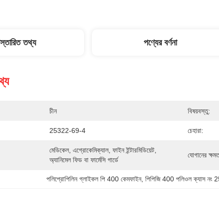
িস্তারিত তথ্য
পণ্যের বর্ণনা
থ্য
চীন
বিষয়বস্তু:
25322-69-4
চেহারা:
মেডিকেল, এগ্রোকেমিক্যাল, ফাইন ইন্টারমিডিয়েট, 
যোগানের ক্ষমত
অ্যানিমেল ফিড বা ফার্মেসি গার্ডে
পলিপ্রোপিলিন গ্লাইকল পি 400 কেমফাইন
, 
পিপিজি 400 পলিওল ক্যাস নং