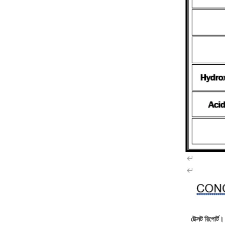
টেক্সট রিপোর্ট।