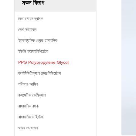
সকল বিভাগ
জৈব রসায়ন দ্রাবক
লেপ সংযোজন
ইলেকট্রনিক গ্রেড রাসায়নিক
ইউভি ফটোইনিশিয়েটর
PPG Polypropylene Glycol
ফার্মাসিউটিক্যাল ইন্টারমিডিয়েটস
পলিথার আমিন
কসমেটিক কেমিক্যাল
রাসায়নিক রঙ্গক
রাসায়নিক ডাইস্টফ
খাদ্য সংযোজন