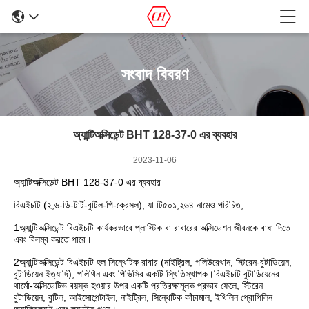
সংবাদ বিবরণ
অ্যান্টিঅক্সিডেন্ট BHT 128-37-0 এর ব্যবহার
2023-11-06
অ্যান্টিঅক্সিডেন্ট BHT 128-37-0 এর ব্যবহার
বিএইচটি (২,৬-ডি-টার্ট-বুটিল-পি-ক্রেসল), যা টি৫০১,২৬৪ নামেও পরিচিত,
1অ্যান্টিঅক্সিডেন্ট বিএইচটি কার্যকরভাবে প্লাস্টিক বা রাবারের অক্সিডেশন জীবনকে বাধা দিতে
এবং বিলম্ব করতে পারে।
2অ্যান্টিঅক্সিডেন্ট বিএইচটি হল সিন্থেটিক রাবার (নাইট্রিল, পলিউরেথান, স্টিরেন-বুটাডিয়েন,
বুটাডিয়েন ইত্যাদি), পলিথিন এবং পিভিসির একটি স্থিতিস্থাপক।বিএইচটি বুটাডিয়েনের
থার্মো-অক্সিডেটিভ বয়স্ক হওয়ার উপর একটি প্রতিরক্ষামূলক প্রভাব ফেলে, স্টিরেন
বুটাডিয়েন, বুটিল, আইসোপেন্টাইল, নাইট্রিল, সিন্থেটিক কাঁচামাল, ইথিলিন প্রোপিলিন