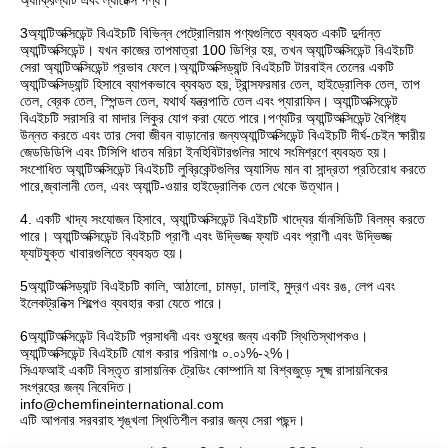
অ্যাক্রিল্যাট এবং ল্যাটেক্স পণ্য।
3অ্যান্টিঅক্সিডেন্ট বিএইচটি বিভিন্ন পেট্রোলিয়াম পণ্যগুলিতে ব্যবহৃত একটি দুর্দান্ত
অ্যান্টিঅক্সিডেন্ট। যখন কাজের তাপমাত্রা 100 ডিগ্রি হয়, তখন অ্যান্টিঅক্সিডেন্ট বিএইচটি
সেরা অ্যান্টিঅক্সিডেন্ট প্রভাব ফেলে।অ্যান্টিঅক্সিড্যান্ট বিএইচটি টারবাইন তেলের একটি
অ্যান্টিঅক্সিড্যান্ট হিসাবে ব্যাপকভাবে ব্যবহৃত হয়, ট্রান্সফরমার তেল, হাইড্রোলিক তেল, তাপ
তেল, ব্রেক তেল, স্পিন্ডল তেল, যথার্থ যন্ত্রপাতি তেল এবং প্যারাফিন। অ্যান্টিঅক্সিডেন্ট
বিএইচটি সরাসরি বা মাদার লিকুর যোগ করা যেতে পারে।পণ্যটির অ্যান্টিঅক্সিডেন্ট বৈশিষ্ট্য
উন্নত করতে এবং তার সেবা জীবন বাড়ানোর জন্যঅ্যান্টিঅক্সিডেন্ট বিএইচটি দীর্ঘ-চেইন ক্ষারীয়
জেডডিডিপি এবং টিসিপি ধাতব মরিচা ইনহিবিটারগুলির সাথে সংমিশ্রণে ব্যবহৃত হয়।
সংশোধিত অ্যান্টিঅক্সিডেন্ট বিএইচটি লুব্রিকেন্টগুলির অ্যাসিড মান বা সান্দ্রতা প্রতিরোধ করতে
পারে,জ্বালানী তেল, এবং অ্যান্টি-ওয়ার হাইড্রোলিক তেল থেকে উত্থান।
4. একটি খাদ্য সংযোজন হিসাবে, অ্যান্টিঅক্সিডেন্ট বিএইচটি খাদ্যের র্যানসিডিটি বিলম্ব করতে
পারে। অ্যান্টিঅক্সিডেন্ট বিএইচটি প্রাণী এবং উদ্ভিজ্জ ফ্যাট এবং প্রাণী এবং উদ্ভিজ্জ
ফ্যাটযুক্ত খাবারগুলিতে ব্যবহৃত হয়।
5অ্যান্টিঅক্সিড্যান্ট বিএইচটি কালি, আঠালো, চামড়া, ঢালাই, মুদ্রণ এবং রঙ, লেপ এবং
ইলেকট্রনিক্স শিল্পেও ব্যবহার করা যেতে পারে।
6অ্যান্টিঅক্সিডেন্ট বিএইচটি প্রসাধনী এবং ওষুধের জন্য একটি স্থিতিস্থাপকও।
অ্যান্টিঅক্সিডেন্ট বিএইচটি যোগ করার পরিমাণঃ ০.০১%-২%।
সিএফআই একটি বিস্তৃত রাসায়নিক ট্রেডিং কোম্পানি যা বিশ্বজুড়ে সূক্ষ্ম রাসায়নিকের
সংগ্রহের জন্য নিবেদিত।
info@chemfineinternational.com
এটি আপনার সরবরাহ শৃঙ্খলা স্থিতিশীল করার জন্য সেরা পছন্দ।