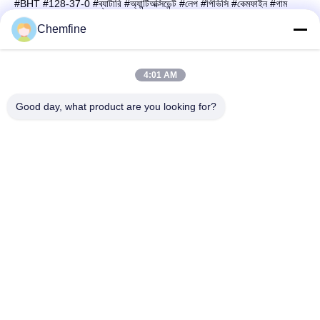
#BHT #128-37-0 #ব্যাটারি #অ্যান্টিঅক্সিডেন্ট #লেপ #পিভিসি #কেমফাইন #গাম
#চিসোসিজারস12
Chemfine
4:01 AM
দ্রুত যোগাযোগ
Good day, what product are you looking for?
ঠিকানা
রুম 924, নং 813 Yinxiu Road, Wuxi City, Jiangsu, China
টেলিফোন
86- 510-82753588
ই-মেইল
info@chemfineinternational.com
গোপনীয়তা নীতি
|
সাইট ম্যাপ
| চীন ভালো মানের জৈব রসায়ন দ্রাবক সরবরাহকারী।