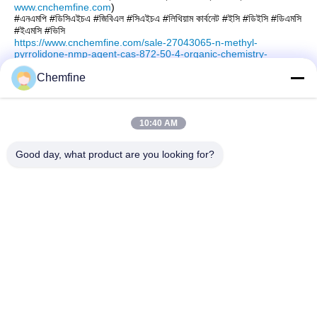
www.cnchemfine.com
)
#এনএমপি #ডিসিএইচএ #জিবিএল #সিএইচএ #লিথিয়াম কার্বনেট #ইসি #ডিইসি #ডিএমসি
#ইএমসি #ভিসি
https://www.cnchemfine.com/sale-27043065-n-methyl-
pyrrolidone-nmp-agent-cas-872-50-4-organic-chemistry-
solvents-and-reagents.html
Chemfine
10:40 AM
দ্রুত যোগাযোগ
Good day, what product are you looking for?
ঠিকানা
রুম 924, নং 813 Yinxiu Road, Wuxi City, Jiangsu, China
টেলিফোন
86- 510-82753588
ই-মেইল
info@chemfineinternational.com