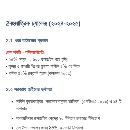
2বহুমাত্রিক চ্যালেঞ্জ (২০২৪-২০২৫)
2.1 খরচ কাঠামোর প্রভাব
কেস স্টাডি - পলিকার্বোনেটঃ
• ২৫% শুল্ক → ৬০০ ডলার/টন খরচ বৃদ্ধি
• ক্ষুদ্র ও মাঝারি শিল্পের মুনাফা মার্জিন ৫% এর নিচে
• বার্ষিক ৪২% রপ্তানি হ্রাস (কস্টমস ২০২৩)
2.২ সরবরাহ চেইনের দুর্বলতা
মার্কিন যুক্তরাষ্ট্রের "সমালোচনামূলক তালিকা" (এনডিএএ ২০২৩) এ ১৪ টি
উপাদান
মালয়েশিয়ার রাসায়নিক কেন্দ্রে ২০ বিলিয়ন ডলারের বিনিয়োগ
মূল উপাদানগুলির জন্য 85% আমদানি নির্ভরতা