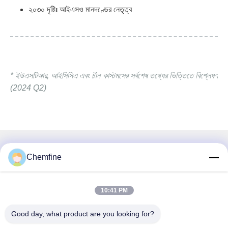
২০৩০ দৃষ্টিঃ আইএসও মানদণ্ডের নেতৃত্ব
* ইউএসটিআর, আইসিসিএ এবং চীন কাস্টমসের সর্বশেষ তথ্যের ভিত্তিতে বিশ্লেষণ
(2024 Q2)
দ্রুত যোগাযোগ
Chemfine
ঠিকানা
10:41 PM
রুম 924, নং 813 Yinxiu Road, Wuxi City, Jiangsu, China
Good day, what product are you looking for?
টেলিফোন