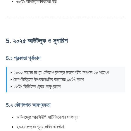
৬৮% বাণিজ্যিকীকরণের হার
5. ২০২৫ আউটলুক ও সুপারিশ
5.১ প্রবণতা পূর্বাভাস
• ২০৩০ সালের মধ্যে এশিয়া-প্রশান্ত মহাসাগরীয় অঞ্চলে ৫৫ শতাংশ
• জৈব-ভিত্তিক উপকরণগুলির বাজারের ৩০% অংশ
• ২৫% ডিজিটাল ট্রেড অনুপ্রবেশ
5.২ কৌশলগত আবশ্যকতা
অবিলম্বেঃ আরসিইপি সার্টিফিকেশন সম্পন্ন
২০২৫ লক্ষ্যঃ শূন্য কার্বন কারখানা