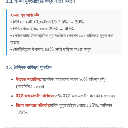
1.1 মার্কিন যুক্তরাষ্ট্রের শুল্ক নীতির বিবর্তন
২০২৪ মূল আপডেটঃ
• লিথিয়াম ব্যাটারি ইলেক্ট্রোলাইটঃ 7.5% → 30%
• পিভি-গ্রেড ইভিএ রজনঃ 25% → 40%
• সেমিকন্ডাক্টর ইলেকট্রনিক গ্যাসগুলিকে সেকশন ৩০১ তালিকায় যুক্ত করা
হয়েছে
• জৈবভিত্তিক উপাদানঃ ৪৫% কোটা ছাড়িয়ে যাওয়া শুল্ক
1.২ বৈশ্বিক বাণিজ্য পুনর্গঠন
উত্তর আমেরিকা:
আমেরিকা মহাদেশের মধ্যে ২৩% বাণিজ্য বৃদ্ধি
(আইসিসিএ ২০২৩)
ইইউ অভ্যন্তরীণ বাণিজ্যঃ
৬৫% ইইউ অভ্যন্তরীণ রাসায়নিক লেনদেন
চীনের বাজারের পরিবর্তন:
মার্কিন যুক্তরাষ্ট্রের শেয়ার ↓15%, আসিয়ান
↑22%