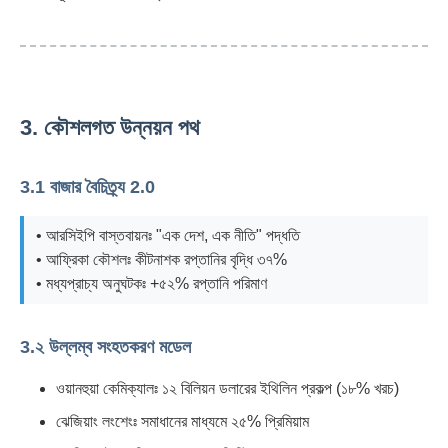
3. কৌশলগত উন্নয়ন পথ
3.1 বাজার বৈচিত্র্য 2.0
• আরসিইপি বাস্তবায়নঃ "এক দেশ, এক নীতি" পদ্ধতি
• আফ্রিকা কৌশলঃ কীটনাশক রপ্তানির বৃদ্ধি ৩৭%
• মধ্যপ্রাচ্য অনুঘটকঃ +৫২% রপ্তানি পরিমাণ
3.২ উল্লম্ব সংহতকরণ মডেল
ওয়ানহুয়া কেমিক্যালঃ ১২ বিলিয়ন ডলারের ইথিলিন প্রকল্প (১৮% খরচ)
ঝেজিয়াং লংশেংঃ সমাধানের মাধ্যমে ২৫% প্রিমিয়াম