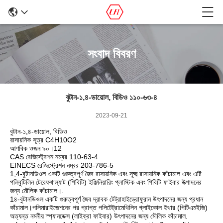
সংবাদ বিবরণ
বুটান-১,৪-ডায়োল, বিডিও ১১০-৬৩-৪
2023-09-21
বুটান-১,৪-ডায়োল, বিডিও
রাসায়নিক সূত্র C4H10O2
আণবিক ওজন ৯০।12
CAS রেজিস্ট্রেশন নম্বর 110-63-4
EINECS রেজিস্ট্রেশন নম্বর 203-786-5
1,4-বুটানডিওল একটি গুরুত্বপূর্ণ জৈব রাসায়নিক এবং সূক্ষ্ম রাসায়নিক কাঁচামাল এবং এটি
পলিবুটিলিন টেরেফথাল্যাট (পিবিটি) ইঞ্জিনিয়ারিং প্লাস্টিক এবং পিবিটি ফাইবার উত্পাদনের
জন্য মৌলিক কাঁচামাল।.
1৪-বুটানডিওল একটি গুরুত্বপূর্ণ জৈব দ্রাবক টেট্রাহাইড্রোফুরান উৎপাদনের জন্য প্রধান
কাঁচামাল।পলিমারাইজেশনের পর প্রাপ্ত পলিটেট্রামেথিলিন গ্লাইকোল ইথার (পিটিএমইজি)
অত্যন্ত নমনীয় স্প্যানডেক্স (লাইক্রা ফাইবার) উৎপাদনের জন্য মৌলিক কাঁচামাল.