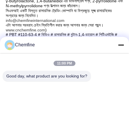
γ-butyrolactone, 1,4-butanediol এর ডাউনস্ট্রিম পণ্য, 2-pyrrolidone এবং
N-methylpyrrolidone পণ্য উত্পাদন জন্য কাঁচামাল।
সিএফআই একটি বিস্তৃত রাসায়নিক ট্রেডিং কোম্পানি যা বিশ্বজুড়ে সূক্ষ্ম রাসায়নিকের
সংগ্রহের জন্য নিবেদিত।
info@chemfineinternational.com
এটা আপনার সরবরাহ চেইন স্থিতিশীল করার জন্য আপনার জন্য সেরা পছন্দ।
www.cnchemfine.com
)
# PBT #110-63-4 # বিডিও # রাসায়নিক # বুটান-1,4-ডায়োল # পিটিএমইজি #
কেমফাইন
Chemfine
11:00 PM
দ্রুত যোগাযোগ
Good day, what product are you looking for?
ঠিকানা
রুম 924, নং 813 Yinxiu Road, Wuxi City, Jiangsu, China
টেলিফোন
86- 510-82753588
ই-মেইল