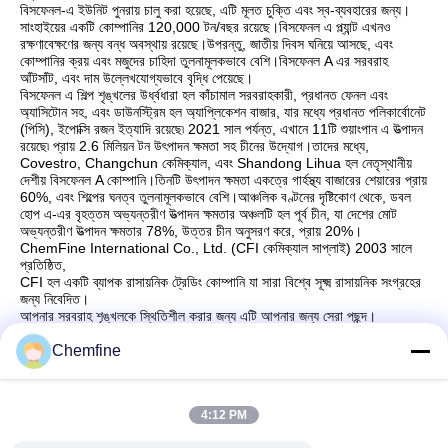
বিসফেনল-এ ইউনিট পুনরায় চালু করা হয়েছে, এটি মূলত চুক্তি এবং স্ব-ব্যবহারের জন্য।
সাংহাইয়ের একটি কোম্পানির 120,000 টন/বছর রয়েছে।বিসফেনল এ প্ল্যান্ট এখনও
রক্ষণাবেক্ষণের জন্য বন্ধ অবস্থায় রয়েছে।উপরন্তু, জাতীয় দিবস ঘনিয়ে আসছে, এবং
কোম্পানির ক্রয় এবং মজুদের চাহিদা তুলনামূলকভাবে বেশি।বিসফেনল A এর সরবরাহ
আঁটসাঁট, এবং দাম উল্লেখযোগ্যভাবে বৃদ্ধি পেয়েছে।
বিসফেনল এ শিল্প শৃঙ্খলের উর্ধ্বধারা হল কাঁচামাল সরবরাহকারী, প্রধানত ফেনল এবং
অ্যাসিটোন সহ, এবং ডাউনস্ট্রিম হল অ্যাপ্লিকেশন বাজার, যার মধ্যে প্রধানত পলিকার্বোনেট
(পিসি), ইপোক্সি রজন ইত্যাদি রয়েছে৷ 2021 সাল পর্যন্ত, এখানে 11টি শুয়াংপান এ উত্পাদন
রয়েছে৷ প্রায় 2.6 মিলিয়ন টন উৎপাদন ক্ষমতা সহ চীনের উদ্যোগ।তাদের মধ্যে,
Covestro, Changchun কেমিক্যাল, এবং Shandong Lihua হল নেতৃস্থানীয়
দেশীয় বিসফেনল A কোম্পানি।তিনটি উৎপাদন ক্ষমতা একত্রে গার্হস্থ্য বাজারের শেয়ারের প্রায়
60%, এবং শিল্পের ঘনত্ব তুলনামূলকভাবে বেশি।আঞ্চলিক বণ্টনের দৃষ্টিকোণ থেকে, ডবল
হোপ এ-এর বৃহত্তম অভ্যন্তরীণ উত্পাদন ক্ষমতার অঞ্চলটি হল পূর্ব চীন, যা দেশের মোট
অভ্যন্তরীণ উত্পাদন ক্ষমতার 78%, উত্তর চীন অনুসরণ করে, প্রায় 20%।
ChemFine International Co., Ltd. (CFI কেমিক্যাল সাপ্লাই) 2003 সালে
প্রতিষ্ঠিত,
CFI হল একটি ব্যাপক রাসায়নিক ট্রেডিং কোম্পানি যা সারা বিশ্বে সূক্ষ্ম রাসায়নিক সংগ্রহের
জন্য নিবেদিত।
আপনার সরবরাহ শৃঙ্খলকে স্থিতিশীল করার জন্য এটি আপনার জন্য সেরা পছন্দ।
(www.cnchemfine.com)
Chemfine
4:12 PM
দ্রুত যোগাযোগ