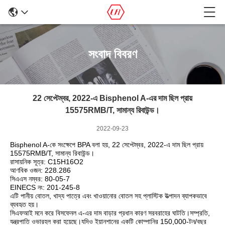
সংবাদ বিবরণ
22 সেপ্টেম্বর, 2022-এ Bisphenol A-এর দাম ছিল প্রায়
15575RMB/T, সামান্য রিবাউন্ড।
2022-09-23
Bisphenol A-কে সংক্ষেপে BPA বলা হয়, 22 সেপ্টেম্বর, 2022-এ দাম ছিল প্রায়
15575RMB/T, সামান্য রিবাউন্ড।
রাসায়নিক সূত্র: C15H16O2
আণবিক ওজন: 228.286
সিএএস নম্বর: 80-05-7
EINECS নং: 201-245-8
এটি পানীয় বোতল, খাদ্য পাত্রে এবং খাওয়ানোর বোতল সহ প্লাস্টিক উত্পাদন ব্যাপকভাবে
ব্যবহৃত হয়।
সিএফআই মনে করে বিসফেনল এ-এর দাম বাড়ার প্রধান কারণ সরবরাহের ঘাটতি।সম্প্রতি,
যন্ত্রপাতি ওভারহল করা হয়েছে।যদিও ইয়ানশানের একটি কোম্পানির 150,000-টন/বছর