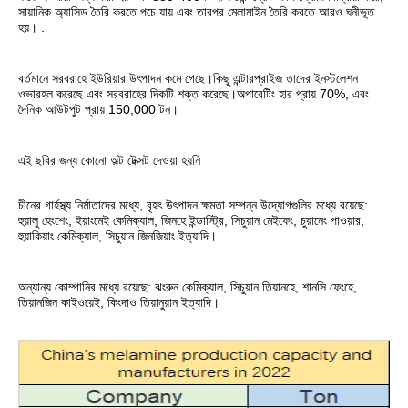
সায়ানিক অ্যাসিড তৈরি করতে পচে যায় এবং তারপর মেলামাইন তৈরি করতে আরও ঘনীভূত 
হয়। .
বর্তমানে সরবরাহে ইউরিয়ার উৎপাদন কমে গেছে।কিছু এন্টারপ্রাইজ তাদের ইনস্টলেশন 
ওভারহল করেছে এবং সরবরাহের দিকটি শক্ত করেছে।অপারেটিং হার প্রায় 70%, এবং 
দৈনিক আউটপুট প্রায় 150,000 টন।
এই ছবির জন্য কোনো অল্ট টেক্সট দেওয়া হয়নি
চীনের গার্হস্থ্য নির্মাতাদের মধ্যে, বৃহৎ উৎপাদন ক্ষমতা সম্পন্ন উদ্যোগগুলির মধ্যে রয়েছে: 
হুয়ালু হেংশেং, ইয়াংমেই কেমিক্যাল, জিনহে ইন্ডাস্ট্রি, সিচুয়ান মেইফেং, চুয়ানেং পাওয়ার, 
হুয়াকিয়াং কেমিক্যাল, সিচুয়ান জিনজিয়াং ইত্যাদি।
অন্যান্য কোম্পানির মধ্যে রয়েছে: ঝংরুন কেমিক্যাল, সিচুয়ান তিয়ানহে, শানসি ফেংহে, 
তিয়ানজিন কাইওয়েই, কিংদাও তিয়ানুয়ান ইত্যাদি।