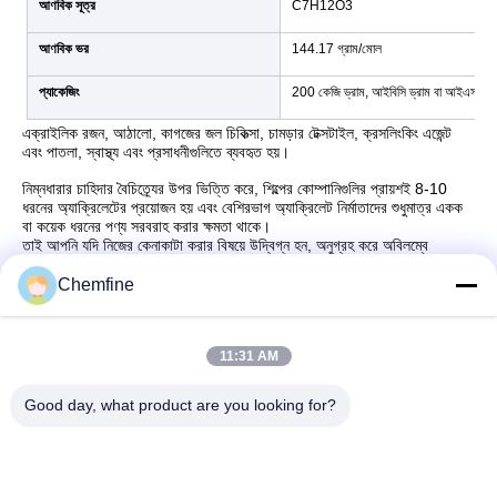
আণবিক সূত্র
C7H12O3
আণবিক ভর
144.17 গ্রাম/মোল
প্যাকেজিং
200 কেজি ড্রাম, আইবিসি ড্রাম বা আইএসও ট্য
এক্রাইলিক রজন, আঠালো, কাগজের জল চিকিত্সা, চামড়ার টেক্সটাইল, ক্রসলিংকিং এজেন্ট
এবং পাতলা, স্বাস্থ্য এবং প্রসাধনীগুলিতে ব্যবহৃত হয়।
নিম্নধারার চাহিদার বৈচিত্র্যের উপর ভিত্তি করে, শিল্পের কোম্পানিগুলির প্রায়শই 8-10
ধরনের অ্যাক্রিলেটের প্রয়োজন হয় এবং বেশিরভাগ অ্যাক্রিলেট নির্মাতাদের শুধুমাত্র একক
বা কয়েক ধরনের পণ্য সরবরাহ করার ক্ষমতা থাকে।
তাই আপনি যদি নিজের কেনাকাটা করার বিষয়ে উদ্বিগ্ন হন, অনুগ্রহ করে অবিলম্বে
info@chemfineinternational.com এর সাথে যোগাযোগ করুন।
Chemfine
11:31 AM
দ্রুত যোগাযোগ
Good day, what product are you looking for?
ঠিকানা
রুম 924, নং 813 Yinxiu Road, Wuxi City, Jiangsu, China