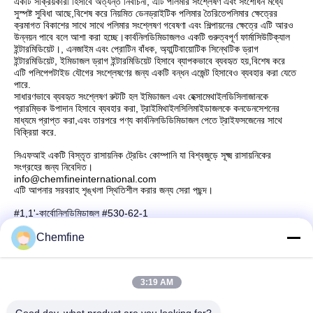
একটি সক্রিয়কারী হিসাবে অত্যন্ত নির্বাচনী, এটি পলিমার সংশ্লেষণ এবং সংশোধন মধ্যে
সুস্পষ্ট সুবিধা আছে,বিশেষ করে নিয়মিত ডেনড্রাইটিক পলিমার তৈরিতেপলিমার ক্ষেত্রের
ক্রমাগত বিকাশের সাথে সাথে পলিমার সংশ্লেষণ গবেষণা এবং শিল্পায়নের ক্ষেত্রে এটি আরও
উন্নয়ন পাবে বলে আশা করা হচ্ছে।কার্বনিলডিমিডাজলও একটি গুরুত্বপূর্ণ ফার্মাসিউটিক্যাল
ইন্টারমিডিয়েট।, এনজাইম এবং প্রোটিন বাঁধক, অ্যান্টিবায়োটিক সিন্থেটিক ড্রাগ
ইন্টারমিডিয়েট, ইমিডাজল ড্রাগ ইন্টারমিডিয়েট হিসাবে ব্যাপকভাবে ব্যবহৃত হয়,বিশেষ করে
এটি পলিপেপটাইড যৌগের সংশ্লেষণের জন্য একটি বন্ধন এজেন্ট হিসাবেও ব্যবহার করা যেতে
পারে.
সাধারণভাবে ব্যবহৃত সংশ্লেষণ রুটটি হল ইমিডাজল এবং হেক্সামেথাইলডিসিলাজানকে
প্রারম্ভিক উপাদান হিসাবে ব্যবহার করা, ট্রাইমিথাইলসিলিমাইডাজলকে কনডেনসেশনের
মাধ্যমে প্রাপ্ত করা,এবং তারপরে পণ্য কার্বনিলডিডিমিডাজল পেতে ট্রাইফসজেনের সাথে
বিক্রিয়া করে.
সিএফআই একটি বিস্তৃত রাসায়নিক ট্রেডিং কোম্পানি যা বিশ্বজুড়ে সূক্ষ্ম রাসায়নিকের
সংগ্রহের জন্য নিবেদিত।
info@chemfineinternational.com
এটি আপনার সরবরাহ শৃঙ্খলা স্থিতিশীল করার জন্য সেরা পছন্দ।
#1,1'-কার্বোনিলডিমিডাজল #530-62-1
Chemfine
3:19 AM
দ্রুত যোগাযোগ