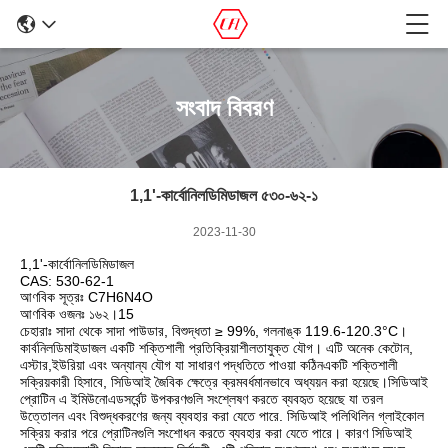
সংবাদ বিবরণ
1,1'-কার্বোনিলডিমিডাজল ৫৩০-৬২-১
2023-11-30
1,1'-কার্বোনিলডিমিডাজল
CAS: 530-62-1
আণবিক সূত্রঃ C7H6N4O
আণবিক ওজনঃ ১৬২।15
চেহারাঃ সাদা থেকে সাদা পাউডার, বিশুদ্ধতা ≥ 99%, গলনাঙ্ক 119.6-120.3°C।
কার্বনিলডিমাইডাজল একটি শক্তিশালী প্রতিক্রিয়াশীলতাযুক্ত যৌগ। এটি অনেক কেটোন,
এস্টার,ইউরিয়া এবং অন্যান্য যৌগ যা সাধারণ পদ্ধতিতে পাওয়া কঠিনএকটি শক্তিশালী
সক্রিয়কারী হিসাবে, সিডিআই জৈবিক ক্ষেত্রে ক্রমবর্ধমানভাবে অধ্যয়ন করা হয়েছে।সিডিআই
প্রোটিন এ ইমিউনোএডসর্বেন্ট উপকরণগুলি সংশ্লেষণ করতে ব্যবহৃত হয়েছে যা তরল
উত্তোলন এবং বিশুদ্ধকরণের জন্য ব্যবহার করা যেতে পারে. সিডিআই পলিথিলিন গ্লাইকোল
সক্রিয় করার পরে প্রোটিনগুলি সংশোধন করতে ব্যবহার করা যেতে পারে। কারণ সিডিআই